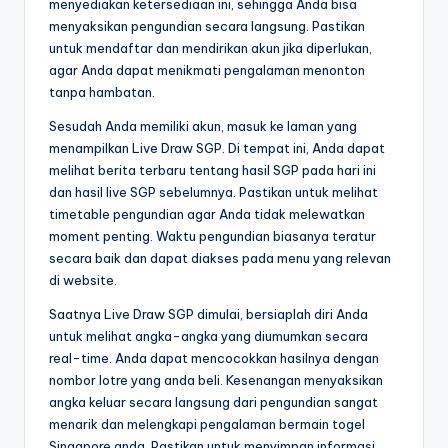
menyediakan ketersediaan ini, sehingga Anda bisa
menyaksikan pengundian secara langsung. Pastikan
untuk mendaftar dan mendirikan akun jika diperlukan,
agar Anda dapat menikmati pengalaman menonton
tanpa hambatan.
Sesudah Anda memiliki akun, masuk ke laman yang
menampilkan Live Draw SGP. Di tempat ini, Anda dapat
melihat berita terbaru tentang hasil SGP pada hari ini
dan hasil live SGP sebelumnya. Pastikan untuk melihat
timetable pengundian agar Anda tidak melewatkan
moment penting. Waktu pengundian biasanya teratur
secara baik dan dapat diakses pada menu yang relevan
di website.
Saatnya Live Draw SGP dimulai, bersiaplah diri Anda
untuk melihat angka-angka yang diumumkan secara
real-time. Anda dapat mencocokkan hasilnya dengan
nombor lotre yang anda beli. Kesenangan menyaksikan
angka keluar secara langsung dari pengundian sangat
menarik dan melengkapi pengalaman bermain togel
Singapore anda. Pastikan untuk menyimpan informasi