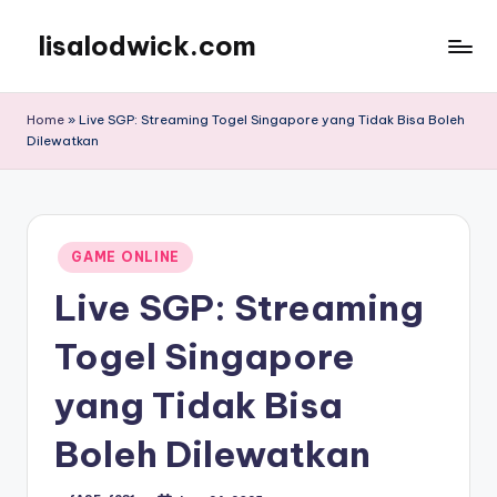
lisalodwick.com
Skip
to
content
Home
»
Live SGP: Streaming Togel Singapore yang Tidak Bisa Boleh
Dilewatkan
Posted
GAME ONLINE
in
Live SGP: Streaming
Togel Singapore
yang Tidak Bisa
Boleh Dilewatkan