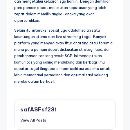
dan mengetahui keluaran sgp hari ini. Dengan demikian,
para pemain dapat melakukan keputusan yang lebih
tepat dalam memilih angka-angka yang akan
dipertaruhkan.
Selain itu, interaksi sosial juga adalah salah satu
keuntungan utama dari live streaming togel. Banyak
platform yang menyediakan fitur chatting atau forum di
mana para pemain dapat diskusikan strategi, tips, dan
pembahasan tentang result SGP. Ini menciptakan
komunitas yang saling mendukung dan berbagi ilmu
seputar togel Singapore, memfasilitasi peserta untuk
lebih memahami permainan dan optimalisasi peluang
mereka dalam berhasil.
safASFsf231
View All Posts