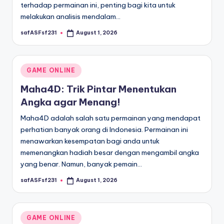
terhadap permainan ini, penting bagi kita untuk
melakukan analisis mendalam…
safASFsf231
August 1, 2026
Posted
by
Posted
GAME ONLINE
in
Maha4D: Trik Pintar Menentukan
Angka agar Menang!
Maha4D adalah salah satu permainan yang mendapat
perhatian banyak orang di Indonesia. Permainan ini
menawarkan kesempatan bagi anda untuk
memenangkan hadiah besar dengan mengambil angka
yang benar. Namun, banyak pemain…
safASFsf231
August 1, 2026
Posted
by
Posted
GAME ONLINE