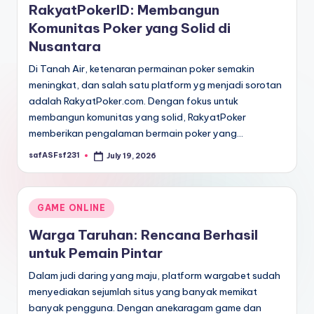
RakyatPokerID: Membangun
Komunitas Poker yang Solid di
Nusantara
Di Tanah Air, ketenaran permainan poker semakin
meningkat, dan salah satu platform yg menjadi sorotan
adalah RakyatPoker.com. Dengan fokus untuk
membangun komunitas yang solid, RakyatPoker
memberikan pengalaman bermain poker yang…
safASFsf231
July 19, 2026
Posted
by
Posted
GAME ONLINE
in
Warga Taruhan: Rencana Berhasil
untuk Pemain Pintar
Dalam judi daring yang maju, platform wargabet sudah
menyediakan sejumlah situs yang banyak memikat
banyak pengguna. Dengan anekaragam game dan