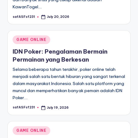
KawanTogel.…
safASFsf231
July 20, 2026
Posted
by
Posted
GAME ONLINE
in
IDN Poker: Pengalaman Bermain
Permainan yang Berkesan
Selama beberapa tahun terakhir, poker online telah
menjadi salah satu bentuk hiburan yang sangat terkenal
dalam masyarakat Indonesia. Salah satu platform yang
muncul dan memperhatikan banyak pemain adalah IDN
Poker.…
safASFsf231
July 19, 2026
Posted
by
Posted
GAME ONLINE
in