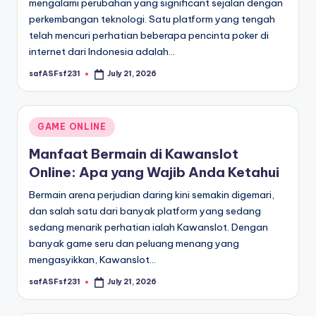
mengalami perubahan yang significant sejalan dengan
perkembangan teknologi. Satu platform yang tengah
telah mencuri perhatian beberapa pencinta poker di
internet dari Indonesia adalah…
safASFsf231
July 21, 2026
Posted
by
Posted
GAME ONLINE
in
Manfaat Bermain di Kawanslot
Online: Apa yang Wajib Anda Ketahui
Bermain arena perjudian daring kini semakin digemari,
dan salah satu dari banyak platform yang sedang
sedang menarik perhatian ialah Kawanslot. Dengan
banyak game seru dan peluang menang yang
mengasyikkan, Kawanslot…
safASFsf231
July 21, 2026
Posted
by