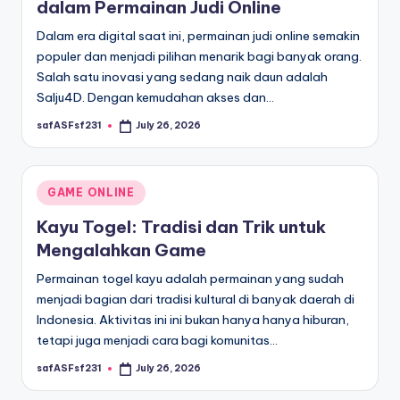
dalam Permainan Judi Online
Dalam era digital saat ini, permainan judi online semakin
populer dan menjadi pilihan menarik bagi banyak orang.
Salah satu inovasi yang sedang naik daun adalah
Salju4D. Dengan kemudahan akses dan…
safASFsf231
July 26, 2026
Posted
by
Posted
GAME ONLINE
in
Kayu Togel: Tradisi dan Trik untuk
Mengalahkan Game
Permainan togel kayu adalah permainan yang sudah
menjadi bagian dari tradisi kultural di banyak daerah di
Indonesia. Aktivitas ini ini bukan hanya hanya hiburan,
tetapi juga menjadi cara bagi komunitas…
safASFsf231
July 26, 2026
Posted
by