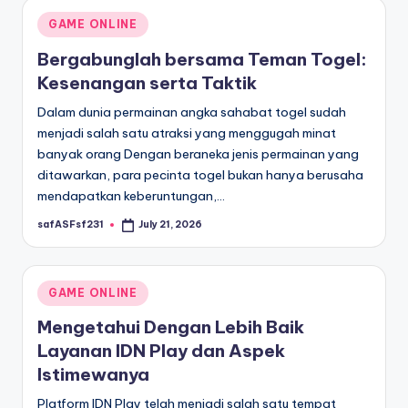
Posted
GAME ONLINE
in
Bergabunglah bersama Teman Togel:
Kesenangan serta Taktik
Dalam dunia permainan angka sahabat togel sudah
menjadi salah satu atraksi yang menggugah minat
banyak orang Dengan beraneka jenis permainan yang
ditawarkan, para pecinta togel bukan hanya berusaha
mendapatkan keberuntungan,…
safASFsf231
July 21, 2026
Posted
by
Posted
GAME ONLINE
in
Mengetahui Dengan Lebih Baik
Layanan IDN Play dan Aspek
Istimewanya
Platform IDN Play telah menjadi salah satu tempat