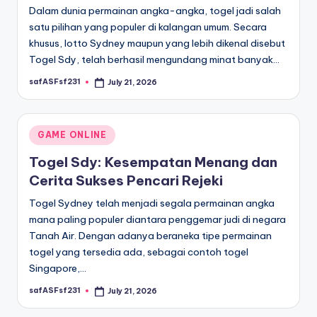
Dalam dunia permainan angka-angka, togel jadi salah
satu pilihan yang populer di kalangan umum. Secara
khusus, lotto Sydney maupun yang lebih dikenal disebut
Togel Sdy, telah berhasil mengundang minat banyak…
safASFsf231
July 21, 2026
Posted
by
Posted
GAME ONLINE
in
Togel Sdy: Kesempatan Menang dan
Cerita Sukses Pencari Rejeki
Togel Sydney telah menjadi segala permainan angka
mana paling populer diantara penggemar judi di negara
Tanah Air. Dengan adanya beraneka tipe permainan
togel yang tersedia ada, sebagai contoh togel
Singapore,…
safASFsf231
July 21, 2026
Posted
by