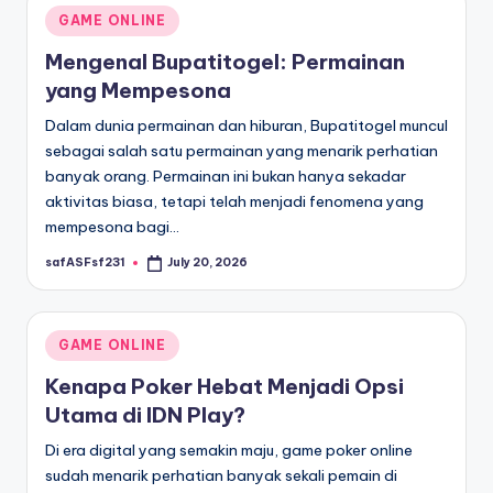
Posted
GAME ONLINE
in
Mengenal Bupatitogel: Permainan
yang Mempesona
Dalam dunia permainan dan hiburan, Bupatitogel muncul
sebagai salah satu permainan yang menarik perhatian
banyak orang. Permainan ini bukan hanya sekadar
aktivitas biasa, tetapi telah menjadi fenomena yang
mempesona bagi…
safASFsf231
July 20, 2026
Posted
by
Posted
GAME ONLINE
in
Kenapa Poker Hebat Menjadi Opsi
Utama di IDN Play?
Di era digital yang semakin maju, game poker online
sudah menarik perhatian banyak sekali pemain di