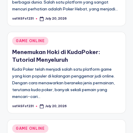
berbagai dunia. Salah satu platform yang sangat
mencuri perhatian adalah Poker Hebat, yang menjadi…
safASFsf231
July 20, 2026
Posted
by
Posted
GAME ONLINE
in
Menemukan Hoki di KudaPoker:
Tutorial Menyeluruh
Kuda Poker telah menjadi salah satu platform game
yang kian populer di kalangan penggemar judi online.
Dengan cara menawarkan beraneka jenis permainan,
terutama kuda poker, banyak sekali pemain yang
mencari-cari…
safASFsf231
July 20, 2026
Posted
by
Posted
GAME ONLINE