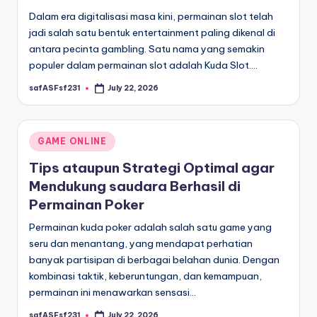
Dalam era digitalisasi masa kini, permainan slot telah
jadi salah satu bentuk entertainment paling dikenal di
antara pecinta gambling. Satu nama yang semakin
populer dalam permainan slot adalah Kuda Slot.…
safASFsf231
July 22, 2026
Posted
by
Posted
GAME ONLINE
in
Tips ataupun Strategi Optimal agar
Mendukung saudara Berhasil di
Permainan Poker
Permainan kuda poker adalah salah satu game yang
seru dan menantang, yang mendapat perhatian
banyak partisipan di berbagai belahan dunia. Dengan
kombinasi taktik, keberuntungan, dan kemampuan,
permainan ini menawarkan sensasi…
safASFsf231
July 22, 2026