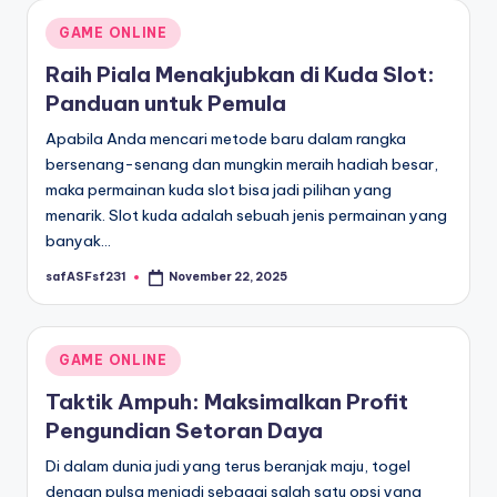
Posted
GAME ONLINE
in
Raih Piala Menakjubkan di Kuda Slot:
Panduan untuk Pemula
Apabila Anda mencari metode baru dalam rangka
bersenang-senang dan mungkin meraih hadiah besar,
maka permainan kuda slot bisa jadi pilihan yang
menarik. Slot kuda adalah sebuah jenis permainan yang
banyak…
safASFsf231
November 22, 2025
Posted
by
Posted
GAME ONLINE
in
Taktik Ampuh: Maksimalkan Profit
Pengundian Setoran Daya
Di dalam dunia judi yang terus beranjak maju, togel
dengan pulsa menjadi sebagai salah satu opsi yang