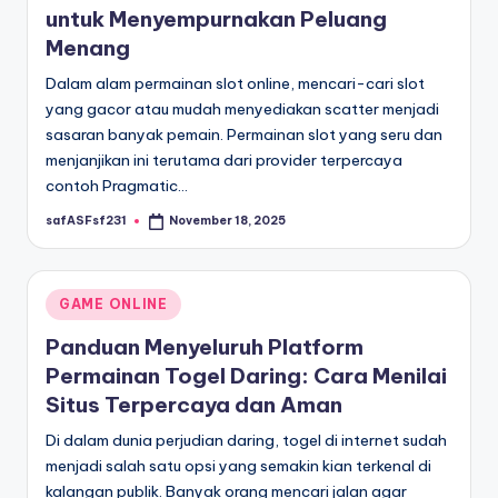
untuk Menyempurnakan Peluang
Menang
Dalam alam permainan slot online, mencari-cari slot
yang gacor atau mudah menyediakan scatter menjadi
sasaran banyak pemain. Permainan slot yang seru dan
menjanjikan ini terutama dari provider terpercaya
contoh Pragmatic…
safASFsf231
November 18, 2025
Posted
by
Posted
GAME ONLINE
in
Panduan Menyeluruh Platform
Permainan Togel Daring: Cara Menilai
Situs Terpercaya dan Aman
Di dalam dunia perjudian daring, togel di internet sudah
menjadi salah satu opsi yang semakin kian terkenal di
kalangan publik. Banyak orang mencari jalan agar