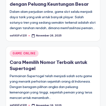
dengan Peluang Keuntungan Besar
Dalam alam perjudian online, game slot selalu menjadi
daya tarik yang unik untuk banyak player. Salah
satunya tren yang sedang semakin terkenal adalah slot
dengan taruhan rendah, dimana memfasilitasi pemain…
safASFsf231
November 26, 2025
Posted
by
Posted
GAME ONLINE
in
Cara Memilih Nomor Terbaik untuk
Supertogel
Permainan Supertogel telah menjadi salah satu game
yang menarik perhatian sejumlah orang di Indonesia.
Dengan beragam pilihan angka dan peluang
kemenangan yang tinggi, sejumlah pemain yang terus
mencari untuk menambah…
safASFsf231
November 26, 2025