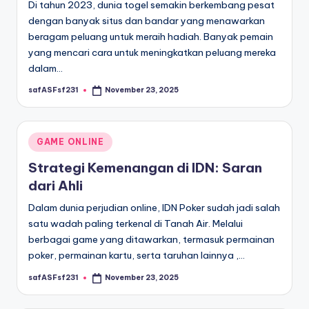
Di tahun 2023, dunia togel semakin berkembang pesat
dengan banyak situs dan bandar yang menawarkan
beragam peluang untuk meraih hadiah. Banyak pemain
yang mencari cara untuk meningkatkan peluang mereka
dalam…
safASFsf231
November 23, 2025
Posted
by
Posted
GAME ONLINE
in
Strategi Kemenangan di IDN: Saran
dari Ahli
Dalam dunia perjudian online, IDN Poker sudah jadi salah
satu wadah paling terkenal di Tanah Air. Melalui
berbagai game yang ditawarkan, termasuk permainan
poker, permainan kartu, serta taruhan lainnya ,…
safASFsf231
November 23, 2025
Posted
by