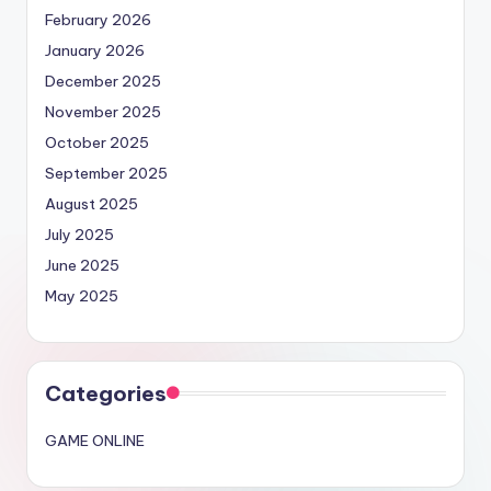
February 2026
January 2026
December 2025
November 2025
October 2025
September 2025
August 2025
July 2025
June 2025
May 2025
Categories
GAME ONLINE