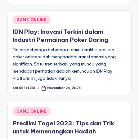
by
Posted
GAME ONLINE
in
IDN Play: Inovasi Terkini dalam
Industri Permainan Poker Daring
Dalam beberapa beberapa tahun terakhir, industri
poker online sudah menghadapi transformasi yang
signifikan. Satu tren terbaru yang muncul yang
mendapat perhatian adalah kemunculan IDN Play.
Platform ini juga tidak hanya…
safASFsf231
November 24, 2025
Posted
by
Posted
GAME ONLINE
in
Prediksi Togel 2023: Tips dan Trik
untuk Memenangkan Hadiah