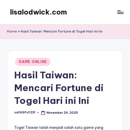
lisalodwick.com
Skip
to
content
Home
»
Hasil Taiwan: Mencari Fortune di Togel Hari ini Ini
Posted
GAME ONLINE
in
Hasil Taiwan:
Mencari Fortune di
Togel Hari ini Ini
safASFsf231
November 29, 2025
Posted
by
Togel Taiwan telah menjadi salah satu game yang