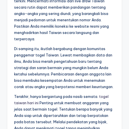
terkini. Mencermati informasi dari live draw Taiwan
secara rutin dapat memberikan pandangan tentang
angka-angka yang sering diundi, yang barangkali bisa
menjadi pedoman untuk menentukan nomor Anda.
Pastikan Anda memiliki koneksi ke website resmi yang
menghadirkan hasil Taiwan secara langsung dan
terpercaya.
Di samping itu, ikutlah bergabung dengan komunitas
penggemar togel Taiwan. Lewat membagikan data dan
ilmu, Anda bisa meraih pengetahuan baru tentang
strategi dan saran bermain yang mungkin belum Anda
ketahui sebelumnya. Pembicaraan dengan anggota lain
bisa membuka kesempatan Anda untuk menemukan
corak atau angka yang berpotensi memberi keuntungan.
Terakhir, hanya bergantung pada nasib semata.
togel
taiwan hari ini
Penting untuk membuat anggaran yang
jelas saat bermain togel. Tentukan berapa banyak yang
Anda siap untuk dipertaruhkan dan tetap berpatokan
pada batas tersebut. Melalui pendekatan yang bijak,
Anda dapat menikmati togel tanpa menimbulkan