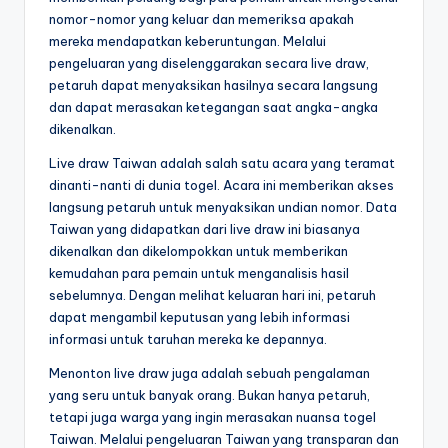
nomor-nomor yang keluar dan memeriksa apakah
mereka mendapatkan keberuntungan. Melalui
pengeluaran yang diselenggarakan secara live draw,
petaruh dapat menyaksikan hasilnya secara langsung
dan dapat merasakan ketegangan saat angka-angka
dikenalkan.
Live draw Taiwan adalah salah satu acara yang teramat
dinanti-nanti di dunia togel. Acara ini memberikan akses
langsung petaruh untuk menyaksikan undian nomor. Data
Taiwan yang didapatkan dari live draw ini biasanya
dikenalkan dan dikelompokkan untuk memberikan
kemudahan para pemain untuk menganalisis hasil
sebelumnya. Dengan melihat keluaran hari ini, petaruh
dapat mengambil keputusan yang lebih informasi
informasi untuk taruhan mereka ke depannya.
Menonton live draw juga adalah sebuah pengalaman
yang seru untuk banyak orang. Bukan hanya petaruh,
tetapi juga warga yang ingin merasakan nuansa togel
Taiwan. Melalui pengeluaran Taiwan yang transparan dan