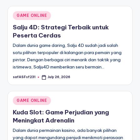
Posted
GAME ONLINE
in
Salju 4D: Strategi Terbaik untuk
Peserta Cerdas
Dalam dunia game daring, Salju 4D sudah jadi salah
satu pilihan terpopuler di kalangan para pemain yang
pintar. Dengan berbagai ciri menarik dan taktik yang
istimewa, Salju4D memberikan seru bermain…
safASFsf231
July 26, 2026
Posted
by
Posted
GAME ONLINE
in
Kuda Slot: Game Perjudian yang
Meningkat Adrenalin
Dalam dunia permainan kasino, ada banyak pilihan
yang dapat mengundang penjudi menikmati perasaan