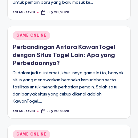
Untuk pemain baru yang baru masuk ke…
safASFsf231
July 20, 2026
Posted
by
Posted
GAME ONLINE
in
Perbandingan Antara KawanTogel
dengan Situs Togel Lain: Apa yang
Perbedaannya?
Di dalam judi di internet, khususnya game lotto, banyak
situs yang menawarkan beraneka kemudahan serta
fasilitas untuk menarik perhatian pemain. Salah satu
dari banyak situs yang cukup dikenal adalah
KawanTogel.…
safASFsf231
July 20, 2026
Posted
by
Posted
GAME ONLINE