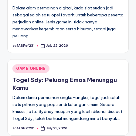
Dalam alam permainan digital, kuda slot sudah jadi
sebagai salah satu opsi favorit untuk beberapa peserta
perjudian online. Jenis game ini tidak hanya
menawarkan kegembiraan serta hiburan, tetapi juga
peluang…
safASFsf231
July 22, 2026
Posted
by
Posted
GAME ONLINE
in
Togel Sdy: Peluang Emas Menunggu
Kamu
Dalam dunia permainan angka-angka, togel jadi salah
satu pilihan yang populer di kalangan umum. Secara
khusus, lotto Sydney maupun yang lebih dikenal disebut
Togel Sdy, telah berhasil mengundang minat banyak…
safASFsf231
July 21, 2026
Posted
by