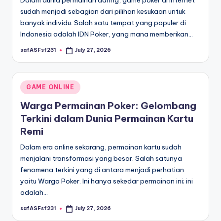
Dalam dunia permainan daring, game poker di internet
sudah menjadi sebagian dari pilihan kesukaan untuk
banyak individu. Salah satu tempat yang populer di
Indonesia adalah IDN Poker, yang mana memberikan…
safASFsf231
July 27, 2026
Posted
by
Posted
GAME ONLINE
in
Warga Permainan Poker: Gelombang
Terkini dalam Dunia Permainan Kartu
Remi
Dalam era online sekarang, permainan kartu sudah
menjalani transformasi yang besar. Salah satunya
fenomena terkini yang di antara menjadi perhatian
yaitu Warga Poker. Ini hanya sekedar permainan ini; ini
adalah…
safASFsf231
July 27, 2026
Posted
by