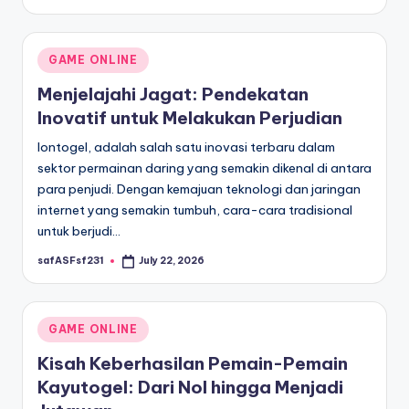
by
Posted
GAME ONLINE
in
Menjelajahi Jagat: Pendekatan
Inovatif untuk Melakukan Perjudian
Iontogel, adalah salah satu inovasi terbaru dalam
sektor permainan daring yang semakin dikenal di antara
para penjudi. Dengan kemajuan teknologi dan jaringan
internet yang semakin tumbuh, cara-cara tradisional
untuk berjudi…
safASFsf231
July 22, 2026
Posted
by
Posted
GAME ONLINE
in
Kisah Keberhasilan Pemain-Pemain
Kayutogel: Dari Nol hingga Menjadi