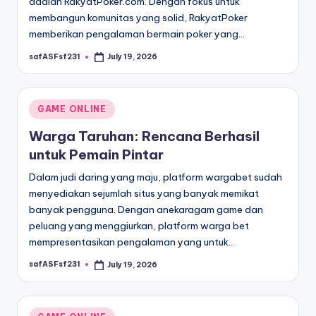
adalah RakyatPoker.com. Dengan fokus untuk
membangun komunitas yang solid, RakyatPoker
memberikan pengalaman bermain poker yang…
safASFsf231
July 19, 2026
Posted
by
Posted
GAME ONLINE
in
Warga Taruhan: Rencana Berhasil
untuk Pemain Pintar
Dalam judi daring yang maju, platform wargabet sudah
menyediakan sejumlah situs yang banyak memikat
banyak pengguna. Dengan anekaragam game dan
peluang yang menggiurkan, platform warga bet
mempresentasikan pengalaman yang untuk…
safASFsf231
July 19, 2026
Posted
by
Posted