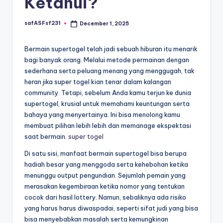
Ketahui?
safASFsf231
December 1, 2025
Posted
by
Bermain supertogel telah jadi sebuah hiburan itu menarik
bagi banyak orang. Melalui metode permainan dengan
sederhana serta peluang menang yang menggugah, tak
heran jika super togel kian tenar dalam kalangan
community. Tetapi, sebelum Anda kamu terjun ke dunia
supertogel, krusial untuk memahami keuntungan serta
bahaya yang menyertainya. Ini bisa menolong kamu
membuat pilihan lebih lebih dan memanage ekspektasi
saat bermain.
super togel
Di satu sisi, manfaat bermain supertogel bisa berupa
hadiah besar yang menggoda serta kehebohan ketika
menunggu output pengundian. Sejumlah pemain yang
merasakan kegembiraan ketika nomor yang tentukan
cocok dari hasil lottery. Namun, sebaliknya ada risiko
yang harus harus diwaspadai, seperti sifat judi yang bisa
bisa menyebabkan masalah serta kemungkinan