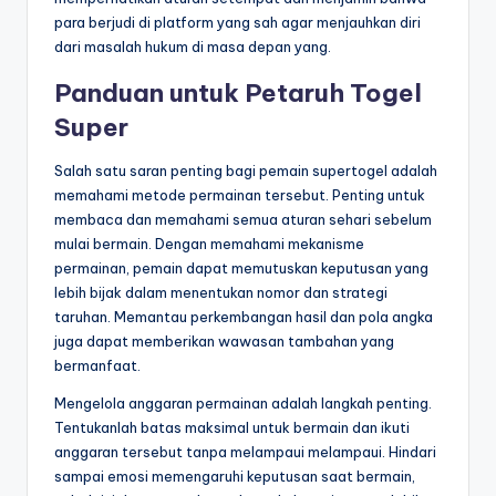
para berjudi di platform yang sah agar menjauhkan diri
dari masalah hukum di masa depan yang.
Panduan untuk Petaruh Togel
Super
Salah satu saran penting bagi pemain supertogel adalah
memahami metode permainan tersebut. Penting untuk
membaca dan memahami semua aturan sehari sebelum
mulai bermain. Dengan memahami mekanisme
permainan, pemain dapat memutuskan keputusan yang
lebih bijak dalam menentukan nomor dan strategi
taruhan. Memantau perkembangan hasil dan pola angka
juga dapat memberikan wawasan tambahan yang
bermanfaat.
Mengelola anggaran permainan adalah langkah penting.
Tentukanlah batas maksimal untuk bermain dan ikuti
anggaran tersebut tanpa melampaui melampaui. Hindari
sampai emosi memengaruhi keputusan saat bermain,