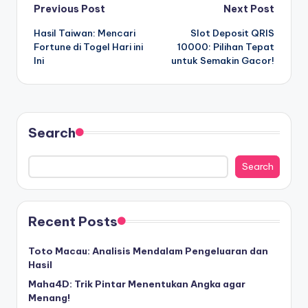
Post
Previous Post
Next Post
Hasil Taiwan: Mencari
Slot Deposit QRIS
navigation
Fortune di Togel Hari ini
10000: Pilihan Tepat
Ini
untuk Semakin Gacor!
Search
Search
Recent Posts
Toto Macau: Analisis Mendalam Pengeluaran dan
Hasil
Maha4D: Trik Pintar Menentukan Angka agar
Menang!