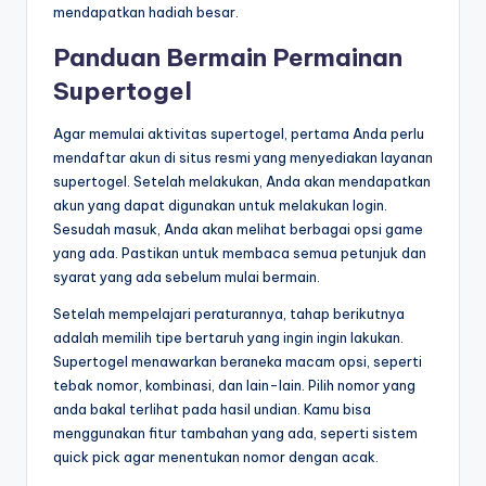
mendapatkan hadiah besar.
Panduan Bermain Permainan
Supertogel
Agar memulai aktivitas supertogel, pertama Anda perlu
mendaftar akun di situs resmi yang menyediakan layanan
supertogel. Setelah melakukan, Anda akan mendapatkan
akun yang dapat digunakan untuk melakukan login.
Sesudah masuk, Anda akan melihat berbagai opsi game
yang ada. Pastikan untuk membaca semua petunjuk dan
syarat yang ada sebelum mulai bermain.
Setelah mempelajari peraturannya, tahap berikutnya
adalah memilih tipe bertaruh yang ingin ingin lakukan.
Supertogel menawarkan beraneka macam opsi, seperti
tebak nomor, kombinasi, dan lain-lain. Pilih nomor yang
anda bakal terlihat pada hasil undian. Kamu bisa
menggunakan fitur tambahan yang ada, seperti sistem
quick pick agar menentukan nomor dengan acak.