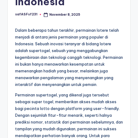
Indonesia
safASFsf231
November 8, 2025
Posted
by
Dalam beberapa tahun terakhir, permainan lotere telah
menjadi di antara jenis permainan yang populer di
Indonesia. Sebuah inovasi teranyar di bidang lotere
adalah supertogel, sebuah yang menggabungkan
kegembiraan dan teknologi canggih teknologi. Permainan
ini bukan hanya menawarkan kesempatan untuk
memenangkan hadiah yang besar, melainkan juga
menawarkan pengalaman yang menyenangkan yang
interaktif dan menyenangkan untuk pemain.
Permainan supertogel, yang dikenal juga tersebut
sebagai super togel, memberikan akses mudah akses
bagi pecinta lotto dengan platform yang user-friendly.
Dengan sejumlah fitur-fitur menarik, seperti halnya
prediksi nomor, statistik dari permainan sebelumnya, dan
tampilan yang mudah digunakan, permainan ini sukses
mendapatkan perhatian banyak orang. Untuk para