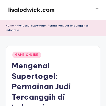
lisalodwick.com
Skip
to
content
Home
»
Mengenal Supertogel: Permainan Judi Tercanggih di
Indonesia
Posted
GAME ONLINE
in
Mengenal
Supertogel:
Permainan Judi
Tercanggih di