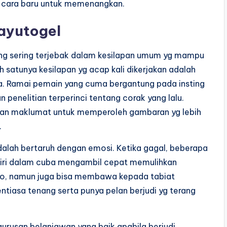
-cara baru untuk memenangkan.
ayutogel
ang sering terjebak dalam kesilapan umum yg mampu
satunya kesilapan yg acap kali dikerjakan adalah
. Ramai pemain yang cuma bergantung pada insting
penelitian terperinci tentang corak yang lalu.
jian maklumat untuk memperoleh gambaran yg lebih
.
adalah bertaruh dengan emosi. Ketika gagal, beberapa
iri dalam cuba mengambil cepat memulihkan
isiko, namun juga bisa membawa kepada tabiat
entiasa tenang serta punya pelan berjudi yg terang
gurusan belanjawan yang baik apabila berjudi