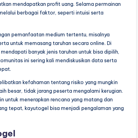
kan mendapatkan profit uang. Selama permainan
lalui berbagai faktor, seperti intuisi serta
ngan pemanfaatan medium tertentu, misalnya
erta untuk memasang taruhan secara online. Di
endapati banyak jenis taruhan untuk bisa dipilih,
komunitas ini sering kali mendiskusikan data serta
epat.
elibatkan kefahaman tentang risiko yang mungkin
h besar, tidak jarang peserta mengalami kerugian.
emain untuk menerapkan rencana yang matang dan
ng tepat, kayutogel bisa menjadi pengalaman yang
ogel