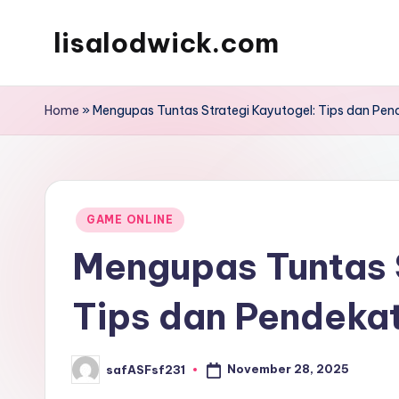
lisalodwick.com
Skip
to
content
Home
»
Mengupas Tuntas Strategi Kayutogel: Tips dan Pen
Posted
GAME ONLINE
in
Mengupas Tuntas S
Tips dan Pendeka
November 28, 2025
safASFsf231
Posted
by