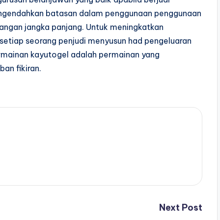
 mengendahkan batasan dalam penggunaan penggunaan
angan jangka panjang. Untuk meningkatkan
 setiap seorang penjudi menyusun had pengeluaran
rmainan kayutogel adalah permainan yang
an fikiran.
Next Post