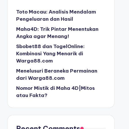
Toto Macau: Analisis Mendalam
Pengeluaran dan Hasil
Maha4D: Trik Pintar Menentukan
Angka agar Menang!
Sbobet88 dan TogelOnline:
Kombinasi Yang Menarik di
Warga88.com
Menelusuri Beraneka Permainan
dari Warga88.com
Nomor Mistik di Maha 4D|Mitos
atau Fakta?
Recent Comments