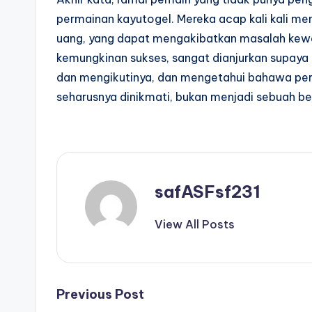
permainan kayutogel. Mereka acap kali kali
uang, yang dapat mengakibatkan masalah kew
kemungkinan sukses, sangat dianjurkan supaya
dan mengikutinya, dan mengetahui bahawa pe
seharusnya dinikmati, bukan menjadi sebuah beb
safASFsf231
View All Posts
Post
Previous Post