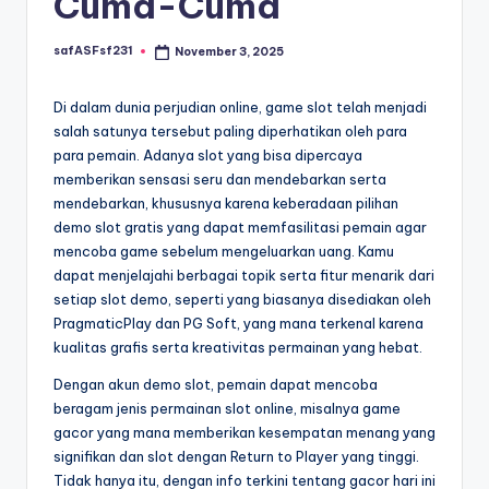
Cuma-Cuma
safASFsf231
November 3, 2025
Posted
by
Di dalam dunia perjudian online, game slot telah menjadi
salah satunya tersebut paling diperhatikan oleh para
para pemain. Adanya slot yang bisa dipercaya
memberikan sensasi seru dan mendebarkan serta
mendebarkan, khususnya karena keberadaan pilihan
demo slot gratis yang dapat memfasilitasi pemain agar
mencoba game sebelum mengeluarkan uang. Kamu
dapat menjelajahi berbagai topik serta fitur menarik dari
setiap slot demo, seperti yang biasanya disediakan oleh
PragmaticPlay dan PG Soft, yang mana terkenal karena
kualitas grafis serta kreativitas permainan yang hebat.
Dengan akun demo slot, pemain dapat mencoba
beragam jenis permainan slot online, misalnya game
gacor yang mana memberikan kesempatan menang yang
signifikan dan slot dengan Return to Player yang tinggi.
Tidak hanya itu, dengan info terkini tentang gacor hari ini