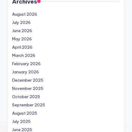
Archives
August 2026
July 2026
June 2026
May 2026
April 2026
March 2026
February 2026
January 2026
December 2025
November 2025
October 2025
September 2025
August 2025
July 2025
June 2025