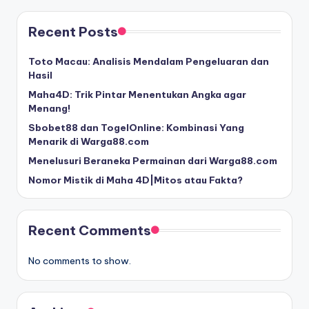
Recent Posts
Toto Macau: Analisis Mendalam Pengeluaran dan
Hasil
Maha4D: Trik Pintar Menentukan Angka agar
Menang!
Sbobet88 dan TogelOnline: Kombinasi Yang
Menarik di Warga88.com
Menelusuri Beraneka Permainan dari Warga88.com
Nomor Mistik di Maha 4D|Mitos atau Fakta?
Recent Comments
No comments to show.