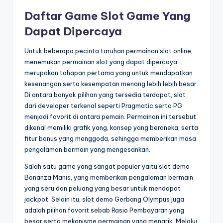
Daftar Game Slot Game Yang
Dapat Dipercaya
Untuk beberapa pecinta taruhan permainan slot online,
menemukan permainan slot yang dapat dipercaya
merupakan tahapan pertama yang untuk mendapatkan
kesenangan serta kesempatan menang lebih lebih besar.
Di antara banyak pilihan yang tersedia terdapat, slot
dari developer terkenal seperti Pragmatic serta PG
menjadi favorit di antara pemain. Permainan ini tersebut
dikenal memiliki grafik yang, konsep yang beraneka, serta
fitur bonus yang menggoda, sehingga memberikan masa
pengalaman bermain yang mengesankan.
Salah satu game yang sangat populer yaitu slot demo
Bonanza Manis, yang memberikan pengalaman bermain
yang seru dan peluang yang besar untuk mendapat
jackpot. Selain itu, slot demo Gerbang Olympus juga
adalah pilihan favorit sebab Rasio Pembayaran yang
besar serta mekanisme permainan yang menarik. Melalui