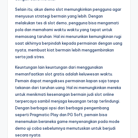
Selain itu, akun demo slot memungkinkan pengguna agar
menyusun strategi bermain yang lebih. Dengan
melakukan tes di slot demo, pengguna bisa mengamati
pola dan memahami waktu waktu yang tepat untuk
memasang taruhan. Hal ini menurunkan kemungkinan rugi
saat akhirnya berpindah kepada permainan dengan uang
nyata, membuat kiat bermain lebih menggembirakan
serta jadi stres.
Keuntungan lain keuntungan dari menggunakan
memanfaatkan slot gratis adalah keluwesan waktu.
Pemain dapat mengakses permainan kapan saja tanpa
tekanan dari taruhan uang. Hal ini memungkinkan mereka
untuk menikmati kesenangan bermain judi slot online
terpercaya sambil menjaga keuangan tetap terlindungi.
Dengan berbagai opsi dari berbagai pengembang
seperti Pragmatic Play dan PG Soft, pemain bisa
menemukan beraneka game menyenangkan pada mode
demo uji coba sebelumnya memutuskan untuk berjudi
secara nyata.