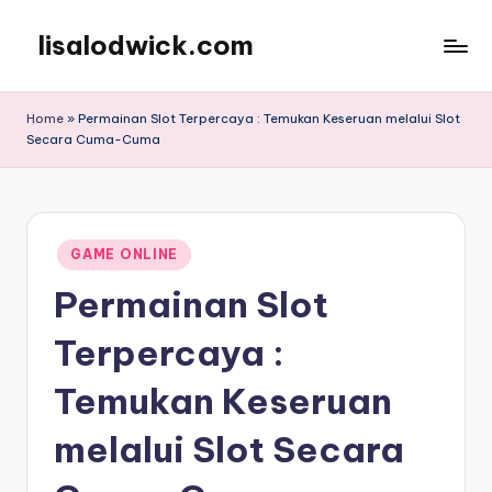
lisalodwick.com
Skip
to
content
Home
»
Permainan Slot Terpercaya : Temukan Keseruan melalui Slot
Secara Cuma-Cuma
Posted
GAME ONLINE
in
Permainan Slot
Terpercaya :
Temukan Keseruan
melalui Slot Secara