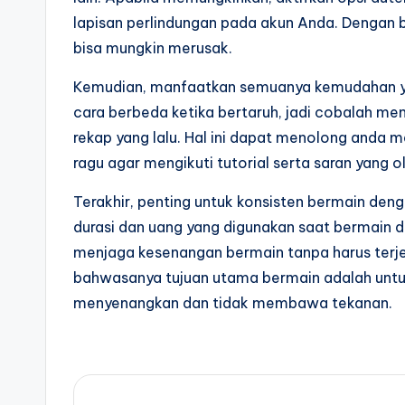
lapisan perlindungan pada akun Anda. Dengan 
bisa mungkin merusak.
Kemudian, manfaatkan semuanya kemudahan ya
cara berbeda ketika bertaruh, jadi cobalah men
rekap yang lalu. Hal ini dapat menolong anda m
ragu agar mengikuti tutorial serta saran yang
Terakhir, penting untuk konsisten bermain deng
durasi dan uang yang digunakan saat bermain 
menjaga kesenangan bermain tanpa harus terjeb
bahwasanya tujuan utama bermain adalah untuk
menyenangkan dan tidak membawa tekanan.