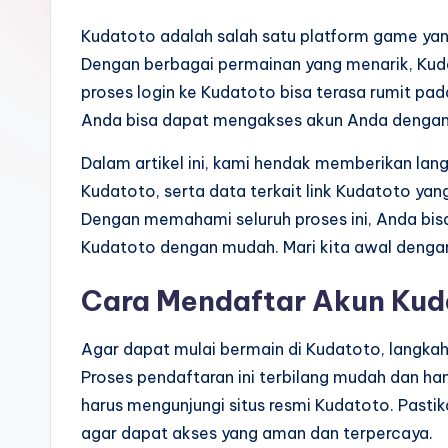
Kudatoto adalah salah satu platform game yang
Dengan berbagai permainan yang menarik, Kud
proses login ke Kudatoto bisa terasa rumit pa
Anda bisa dapat mengakses akun Anda dengan 
Dalam artikel ini, kami hendak memberikan lan
Kudatoto, serta data terkait link Kudatoto yan
Dengan memahami seluruh proses ini, Anda bis
Kudatoto dengan mudah. Mari kita awal dengan
Cara Mendaftar Akun Kud
Agar dapat mulai bermain di Kudatoto, langkah
Proses pendaftaran ini terbilang mudah dan h
harus mengunjungi situs resmi Kudatoto. Past
agar dapat akses yang aman dan terpercaya.