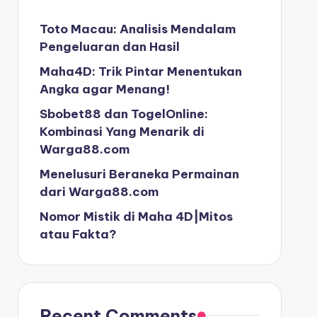
Toto Macau: Analisis Mendalam
Pengeluaran dan Hasil
Maha4D: Trik Pintar Menentukan
Angka agar Menang!
Sbobet88 dan TogelOnline:
Kombinasi Yang Menarik di
Warga88.com
Menelusuri Beraneka Permainan
dari Warga88.com
Nomor Mistik di Maha 4D|Mitos
atau Fakta?
Recent Comments