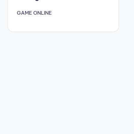
GAME ONLINE