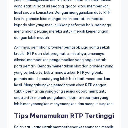
yang saat ini saat ini sedang ‘gacor’ atau memberikan
hasil secara konsisten. Dengan menggunakan data RTP
live ini, pemain bisa mengarahkan perhatian mereka
kepada slot yang menunjukkan performa baik, sehingga
menambah peluang mereka untuk meraih kemenangan
dengan lebih mudah.
Akhirnya, pemilihan provider pemasok juga sama sekali
krusial. RTP dari slot pragmatic, misalnya, umumnya
dikenal memberikan pengembalian yang bagus untuk
para pemain. Dengan menentukan slot dari provider yang
yang terbukti terbukti menawarkan RTP yang baik,
pemain ada di posisi yang lebih baik baik mendapatkan
hasil. Menggabungkan pemahaman akan RTP dengan
taktik permainan yang yang sesuai dapat membantu
anda untuk meraih pengalaman bermain bermain yang
lebih menyenangkan menyenangkan dan menguntungkan.
Tips Menemukan RTP Tertinggi
Salah satu cara untuk memperbesar kesempatan meraih