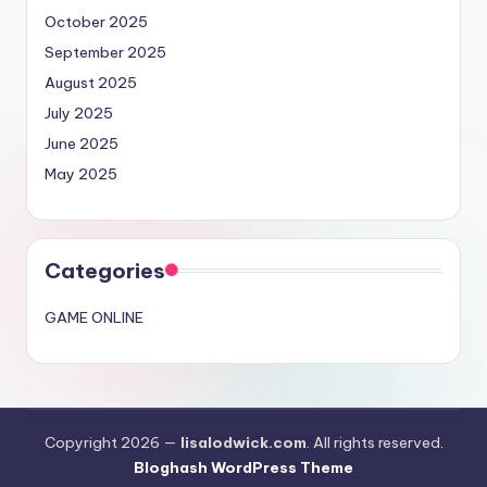
October 2025
September 2025
August 2025
July 2025
June 2025
May 2025
Categories
GAME ONLINE
Copyright 2026 —
lisalodwick.com
. All rights reserved.
Bloghash WordPress Theme