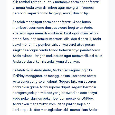
Klik tombol tersebut untuk membuka form pendaftaran
di mana Anda akan dihimbau agar mengisi informasi
personal seperti nama lengkap, email, dan no hp.
Setelah menginput form pendaftaran, Anda harus
membuat username dan password bagi akun Anda.
Pastikan agar memilih kombinasi kuat agar akun tetap
aman. Sesudah semua informasi diisi dan disetujui, Anda
bakal menerima pemberitahuan via surel atau pesan
singkat sebagai tanda tanda bahwasanya pendaftaran
Anda sukses. Jangan melupakan agar memverifikasi akun
Anda berdasarkan instruksi yang diberikan.
Setelah akun Anda Anda, Anda bisa segara login ke
IDNPlay menggunakan menggunakan username serta
kata sandi yang telah dibuat. Segera lakukan setoran
pada akun game Anda supaya dapat segera bermain
beragam jenis permainan yang ditawarkan contohnya
kuda poker dan idn poker. Dengan masuk di IDNPlay,
Anda akan menemukan komunitas pintar siap siap
berkompetisi dan meningkatkan skill memainkan Anda.