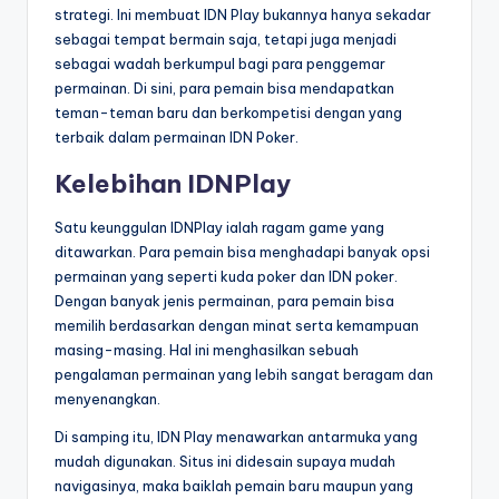
strategi. Ini membuat IDN Play bukannya hanya sekadar
sebagai tempat bermain saja, tetapi juga menjadi
sebagai wadah berkumpul bagi para penggemar
permainan. Di sini, para pemain bisa mendapatkan
teman-teman baru dan berkompetisi dengan yang
terbaik dalam permainan IDN Poker.
Kelebihan IDNPlay
Satu keunggulan IDNPlay ialah ragam game yang
ditawarkan. Para pemain bisa menghadapi banyak opsi
permainan yang seperti kuda poker dan IDN poker.
Dengan banyak jenis permainan, para pemain bisa
memilih berdasarkan dengan minat serta kemampuan
masing-masing. Hal ini menghasilkan sebuah
pengalaman permainan yang lebih sangat beragam dan
menyenangkan.
Di samping itu, IDN Play menawarkan antarmuka yang
mudah digunakan. Situs ini didesain supaya mudah
navigasinya, maka baiklah pemain baru maupun yang