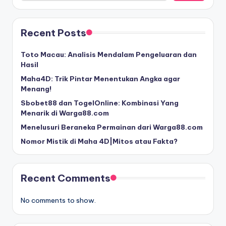
Recent Posts
Toto Macau: Analisis Mendalam Pengeluaran dan
Hasil
Maha4D: Trik Pintar Menentukan Angka agar
Menang!
Sbobet88 dan TogelOnline: Kombinasi Yang
Menarik di Warga88.com
Menelusuri Beraneka Permainan dari Warga88.com
Nomor Mistik di Maha 4D|Mitos atau Fakta?
Recent Comments
No comments to show.