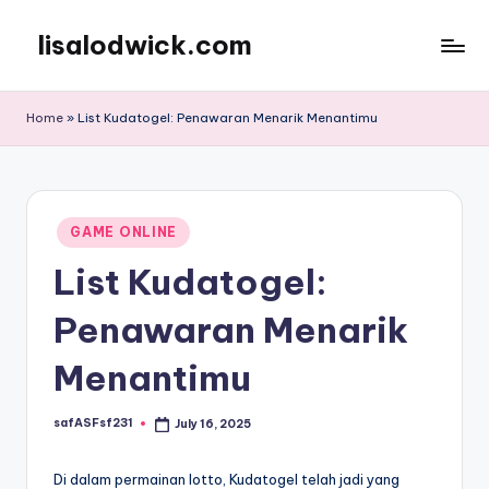
lisalodwick.com
Skip
to
content
Home
»
List Kudatogel: Penawaran Menarik Menantimu
Posted
GAME ONLINE
in
List Kudatogel:
Penawaran Menarik
Menantimu
safASFsf231
July 16, 2025
Posted
by
Di dalam permainan lotto, Kudatogel telah jadi yang