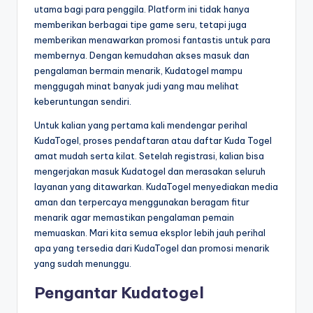
utama bagi para penggila. Platform ini tidak hanya
memberikan berbagai tipe game seru, tetapi juga
memberikan menawarkan promosi fantastis untuk para
membernya. Dengan kemudahan akses masuk dan
pengalaman bermain menarik, Kudatogel mampu
menggugah minat banyak judi yang mau melihat
keberuntungan sendiri.
Untuk kalian yang pertama kali mendengar perihal
KudaTogel, proses pendaftaran atau daftar Kuda Togel
amat mudah serta kilat. Setelah registrasi, kalian bisa
mengerjakan masuk Kudatogel dan merasakan seluruh
layanan yang ditawarkan. KudaTogel menyediakan media
aman dan terpercaya menggunakan beragam fitur
menarik agar memastikan pengalaman pemain
memuaskan. Mari kita semua eksplor lebih jauh perihal
apa yang tersedia dari KudaTogel dan promosi menarik
yang sudah menunggu.
Pengantar Kudatogel