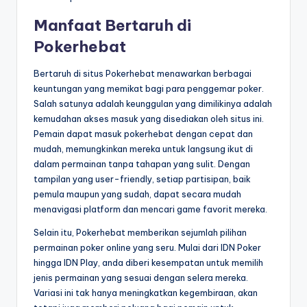
Manfaat Bertaruh di
Pokerhebat
Bertaruh di situs Pokerhebat menawarkan berbagai
keuntungan yang memikat bagi para penggemar poker.
Salah satunya adalah keunggulan yang dimilikinya adalah
kemudahan akses masuk yang disediakan oleh situs ini.
Pemain dapat masuk pokerhebat dengan cepat dan
mudah, memungkinkan mereka untuk langsung ikut di
dalam permainan tanpa tahapan yang sulit. Dengan
tampilan yang user-friendly, setiap partisipan, baik
pemula maupun yang sudah, dapat secara mudah
menavigasi platform dan mencari game favorit mereka.
Selain itu, Pokerhebat memberikan sejumlah pilihan
permainan poker online yang seru. Mulai dari IDN Poker
hingga IDN Play, anda diberi kesempatan untuk memilih
jenis permainan yang sesuai dengan selera mereka.
Variasi ini tak hanya meningkatkan kegembiraan, akan