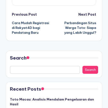
Post
Previous Post
Next Post
Cara Mudah Registrasi
Perbandingan Situs
navigation
di Rakyat4D bagi
Warga Toto: Siapa
Pendatang Baru
yang Lebih Unggul?
Search
Search
Recent Posts
Toto Macau: Analisis Mendalam Pengeluaran dan
Hasil