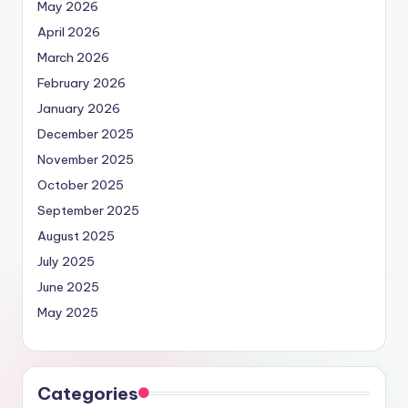
May 2026
April 2026
March 2026
February 2026
January 2026
December 2025
November 2025
October 2025
September 2025
August 2025
July 2025
June 2025
May 2025
Categories