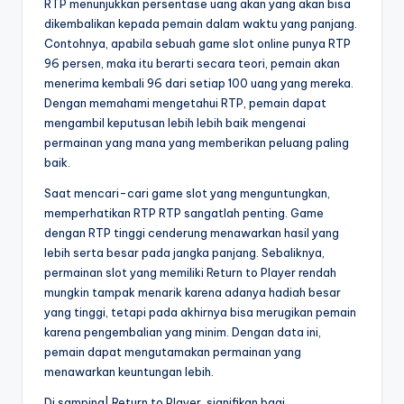
RTP menunjukkan persentase uang akan yang akan bisa
dikembalikan kepada pemain dalam waktu yang panjang.
Contohnya, apabila sebuah game slot online punya RTP
96 persen, maka itu berarti secara teori, pemain akan
menerima kembali 96 dari setiap 100 uang yang mereka.
Dengan memahami mengetahui RTP, pemain dapat
mengambil keputusan lebih lebih baik mengenai
permainan yang mana yang memberikan peluang paling
baik.
Saat mencari-cari game slot yang menguntungkan,
memperhatikan RTP RTP sangatlah penting. Game
dengan RTP tinggi cenderung menawarkan hasil yang
lebih serta besar pada jangka panjang. Sebaliknya,
permainan slot yang memiliki Return to Player rendah
mungkin tampak menarik karena adanya hadiah besar
yang tinggi, tetapi pada akhirnya bisa merugikan pemain
karena pengembalian yang minim. Dengan data ini,
pemain dapat mengutamakan permainan yang
menawarkan keuntungan lebih.
Di samping| Return to Player, signifikan bagi