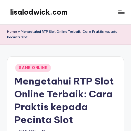
lisalodwick.com
Skip
to
content
Home
»
Mengetahui RTP Slot Online Terbaik: Cara Praktis kepada
Pecinta Slot
Posted
GAME ONLINE
in
Mengetahui RTP Slot
Online Terbaik: Cara
Praktis kepada
Pecinta Slot