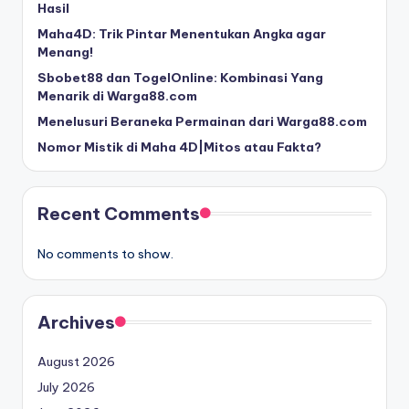
Hasil
Maha4D: Trik Pintar Menentukan Angka agar
Menang!
Sbobet88 dan TogelOnline: Kombinasi Yang
Menarik di Warga88.com
Menelusuri Beraneka Permainan dari Warga88.com
Nomor Mistik di Maha 4D|Mitos atau Fakta?
Recent Comments
No comments to show.
Archives
August 2026
July 2026