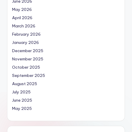
June 2026
May 2026
April 2026
March 2026
February 2026
January 2026
December 2025
November 2025
October 2025
September 2025
August 2025
July 2025
June 2025
May 2025