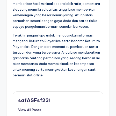
memberikan hasil minimal secara lebih rutin, sementara
slot yang memiliki volatilitas tinggi bisa memberikan
kemenangan yang besar namun jarang. Atur pilihan
permainan sesuai dengan gaya Anda dan batas risiko
supaya pengalaman bermain semakin berkesan.
Terakhir, jangan lupa untuk menggunakan informasi
mengenai Return to Player live serta bocoran Return to
Player slot. Dengan cara memantau pembaruan serta
tinjauan dari yang terpercaya, Anda bisa mendapatkan
gambaran tentang permainan yang sedang berhasil. Ini
akan membantu Anda memaksimalkan kesempatan
untuk menang serta meningkatkan kesenangan saat
bermain slot online.
safASFsf231
View All Posts