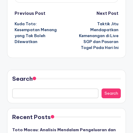
Post
Previous Post
Next Post
Kuda Toto:
Taktik Jitu
navigation
Kesempatan Menang
Mendapatkan
yang Tak Boleh
Kemenangan di Live
Dilewatkan
SGP dan Pasaran
Togel Pada Hari Ini
Search
Search
Recent Posts
Toto Macau: Analisis Mendalam Pengeluaran dan