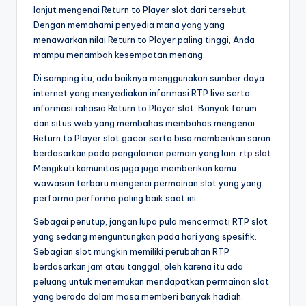
lanjut mengenai Return to Player slot dari tersebut.
Dengan memahami penyedia mana yang yang
menawarkan nilai Return to Player paling tinggi, Anda
mampu menambah kesempatan menang.
Di samping itu, ada baiknya menggunakan sumber daya
internet yang menyediakan informasi RTP live serta
informasi rahasia Return to Player slot. Banyak forum
dan situs web yang membahas membahas mengenai
Return to Player slot gacor serta bisa memberikan saran
berdasarkan pada pengalaman pemain yang lain.
rtp slot
Mengikuti komunitas juga juga memberikan kamu
wawasan terbaru mengenai permainan slot yang yang
performa performa paling baik saat ini.
Sebagai penutup, jangan lupa pula mencermati RTP slot
yang sedang menguntungkan pada hari yang spesifik.
Sebagian slot mungkin memiliki perubahan RTP
berdasarkan jam atau tanggal, oleh karena itu ada
peluang untuk menemukan mendapatkan permainan slot
yang berada dalam masa memberi banyak hadiah.