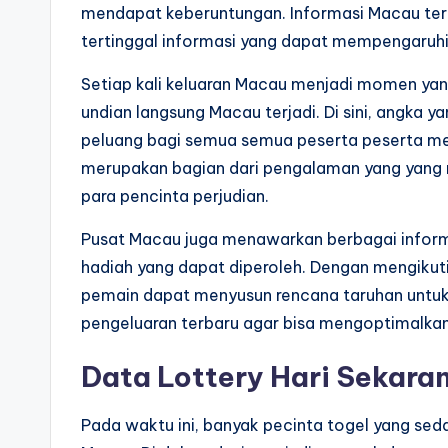
mendapat keberuntungan. Informasi Macau terba
tertinggal informasi yang dapat mempengaruhi 
Setiap kali keluaran Macau menjadi momen yang
undian langsung Macau terjadi. Di sini, angka 
peluang bagi semua semua peserta peserta meli
merupakan bagian dari pengalaman yang yang m
para pencinta perjudian.
Pusat Macau juga menawarkan berbagai informas
hadiah yang dapat diperoleh. Dengan mengikuti
pemain dapat menyusun rencana taruhan untuk 
pengeluaran terbaru agar bisa mengoptimalkan
Data Lottery Hari Sekara
Pada waktu ini, banyak pecinta togel yang sed