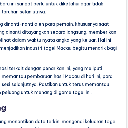
ru ini sangat perlu untuk diketahui agar tidak
taruhan selanjutnya.
 dinanti-nanti oleh para pemain, khususnya saat
yang dinanti ditayangkan secara langsung, memberikan
hat dalam waktu nyata angka yang keluar. Hal ini
enjadikan industri togel Macau begitu menarik bagi
i terkait dengan penarikan ini, yang meliputi
 memantau pembaruan hasil Macau di hari ini, para
sesi selanjutnya. Pastikan untuk terus memantau
 peluang untuk menang di game togel ini.
ng
ang menantikan data terkini mengenai keluaran togel