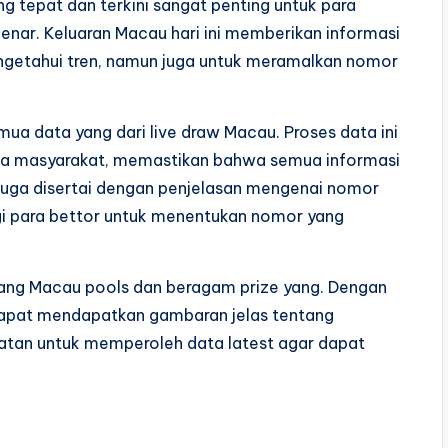
ng tepat dan terkini sangat penting untuk para
ar. Keluaran Macau hari ini memberikan informasi
getahui tren, namun juga untuk meramalkan nomor
ua data yang dari live draw Macau. Proses data ini
ada masyarakat, memastikan bahwa semua informasi
i juga disertai dengan penjelasan mengenai nomor
agi para bettor untuk menentukan nomor yang
tang Macau pools dan beragam prize yang. Dengan
 dapat mendapatkan gambaran jelas tentang
tan untuk memperoleh data latest agar dapat