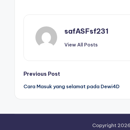
safASFsf231
View All Posts
Post
Previous Post
Cara Masuk yang selamat pada Dewi4D
navigation
Copyright 202