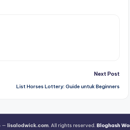
Next Post
List Horses Lottery: Guide untuk Beginners
6 —
lisalodwick.com
. All rights reserved.
Bloghash Wo