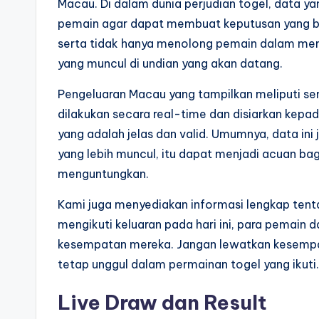
Macau. Di dalam dunia perjudian togel, data ya
pemain agar dapat membuat keputusan yang ben
serta tidak hanya menolong pemain dalam men
yang muncul di undian yang akan datang.
Pengeluaran Macau yang tampilkan meliputi sem
dilakukan secara real-time dan disiarkan kep
yang adalah jelas dan valid. Umumnya, data in
yang lebih muncul, itu dapat menjadi acuan b
menguntungkan.
Kami juga menyediakan informasi lengkap ten
mengikuti keluaran pada hari ini, para pemain
kesempatan mereka. Jangan lewatkan kesempa
tetap unggul dalam permainan togel yang ikuti.
Live Draw dan Result