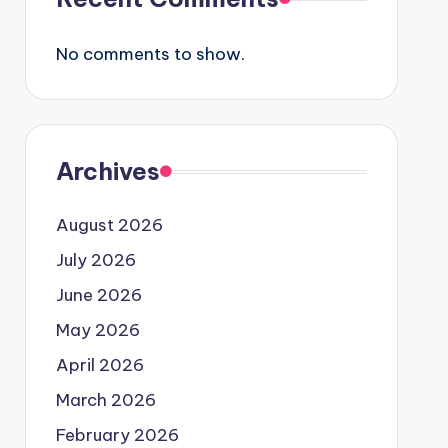
No comments to show.
Archives
August 2026
July 2026
June 2026
May 2026
April 2026
March 2026
February 2026