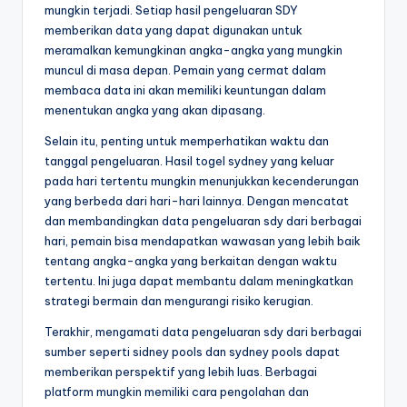
mungkin terjadi. Setiap hasil pengeluaran SDY
memberikan data yang dapat digunakan untuk
meramalkan kemungkinan angka-angka yang mungkin
muncul di masa depan. Pemain yang cermat dalam
membaca data ini akan memiliki keuntungan dalam
menentukan angka yang akan dipasang.
Selain itu, penting untuk memperhatikan waktu dan
tanggal pengeluaran. Hasil togel sydney yang keluar
pada hari tertentu mungkin menunjukkan kecenderungan
yang berbeda dari hari-hari lainnya. Dengan mencatat
dan membandingkan data pengeluaran sdy dari berbagai
hari, pemain bisa mendapatkan wawasan yang lebih baik
tentang angka-angka yang berkaitan dengan waktu
tertentu. Ini juga dapat membantu dalam meningkatkan
strategi bermain dan mengurangi risiko kerugian.
Terakhir, mengamati data pengeluaran sdy dari berbagai
sumber seperti sidney pools dan sydney pools dapat
memberikan perspektif yang lebih luas. Berbagai
platform mungkin memiliki cara pengolahan dan