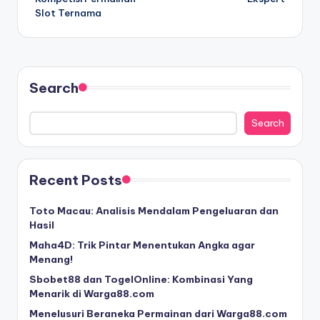
Slot Ternama
Search
Search
Recent Posts
Toto Macau: Analisis Mendalam Pengeluaran dan
Hasil
Maha4D: Trik Pintar Menentukan Angka agar
Menang!
Sbobet88 dan TogelOnline: Kombinasi Yang
Menarik di Warga88.com
Menelusuri Beraneka Permainan dari Warga88.com