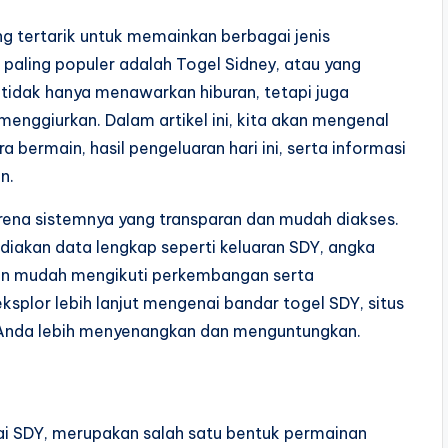
ang tertarik untuk memainkan berbagai jenis
 paling populer adalah Togel Sidney, atau yang
 tidak hanya menawarkan hiburan, tetapi juga
ggiurkan. Dalam artikel ini, kita akan mengenal
 bermain, hasil pengeluaran hari ini, serta informasi
n.
rena sistemnya yang transparan dan mudah diakses.
diakan data lengkap seperti keluaran SDY, angka
gan mudah mengikuti perkembangan serta
ksplor lebih lanjut mengenai bandar togel SDY, situs
 Anda lebih menyenangkan dan menguntungkan.
gai SDY, merupakan salah satu bentuk permainan