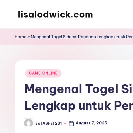
lisalodwick.com
Skip
to
content
Home
»
Mengenal Togel Sidney: Panduan Lengkap untuk Pe
Posted
GAME ONLINE
in
Mengenal Togel S
Lengkap untuk Pe
August 7, 2025
safASFsf231
Posted
by