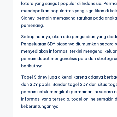
lotere yang sangat populer di Indonesia. Permain
mendapatkan popularitas yang signifikan di kal
Sidney, pemain memasang taruhan pada angka-
pemenang.
Setiap harinya, akan ada pengundian yang di
Pengeluaran SDY biasanya diumumkan secara res
menyediakan informasi terkini mengenai keluar
pemain dapat menganalisis pola dan strategi u
berikutnya.
Togel Sidney juga dikenal karena adanya berbag
dan SDY pools. Bandar togel SDY dan situs to
pemain untuk mengikuti permainan ini secara 
informasi yang tersedia, togel online semakin
keberuntungannya.