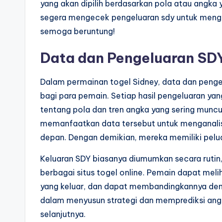
yang akan dipilih berdasarkan pola atau angka
segera mengecek pengeluaran sdy untuk meng
semoga beruntung!
Data dan Pengeluaran SD
Dalam permainan togel Sidney, data dan penge
bagi para pemain. Setiap hasil pengeluaran 
tentang pola dan tren angka yang sering munc
memanfaatkan data tersebut untuk menganali
depan. Dengan demikian, mereka memiliki pel
Keluaran SDY biasanya diumumkan secara rutin
berbagai situs togel online. Pemain dapat meli
yang keluar, dan dapat membandingkannya den
dalam menyusun strategi dan memprediksi angk
selanjutnya.