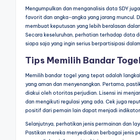
Mengumpulkan dan menganalisis data SDY jug
favorit dan angka-angka yang jarang muncul.
membuat keputusan yang lebih beralasan dala
Secara keseluruhan, perhatian terhadap data d
siapa saja yang ingin serius berpartisipasi dal
Tips Memilih Bandar Toge
Memilih bandar togel yang tepat adalah lang
yang aman dan menyenangkan. Pertama, pastikan
diakui oleh otoritas perjudian. Lisensi ini men
dan mengikuti regulasi yang ada. Cek juga rep
positif dari pemain lain dapat menjadi indikator
Selanjutnya, perhatikan jenis permainan dan la
Pastikan mereka menyediakan berbagai jenis pe