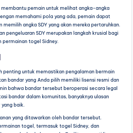
a membantu pemain untuk melihat angka-angka
 Dengan memahami pola yang ada, pemain dapat
m memilih angka SDY yang akan mereka pertaruhkan.
an pengeluaran SDY merupakan langkah krusial bagi
am permainan togel Sidney.
l
kah penting untuk memastikan pengalaman bermain
 bandar yang Anda pilih memiliki lisensi resmi dan
jamin bahwa bandar tersebut beroperasi secara legal
utasi bandar dalam komunitas, banyaknya ulasan
 yang baik.
yanan yang ditawarkan oleh bandar tersebut.
rmainan togel, termasuk togel Sidney, dan