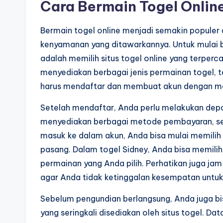
Cara Bermain Togel Onlin
Bermain togel online menjadi semakin populer
kenyamanan yang ditawarkannya. Untuk mulai b
adalah memilih situs togel online yang terpercay
menyediakan berbagai jenis permainan togel, t
harus mendaftar dan membuat akun dengan meng
Setelah mendaftar, Anda perlu melakukan depo
menyediakan berbagai metode pembayaran, sep
masuk ke dalam akun, Anda bisa mulai memilih
pasang. Dalam togel Sidney, Anda bisa memilih 
permainan yang Anda pilih. Perhatikan juga jam
agar Anda tidak ketinggalan kesempatan untu
Sebelum pengundian berlangsung, Anda juga bis
yang seringkali disediakan oleh situs togel. 