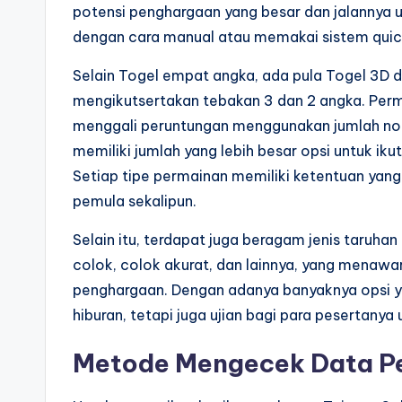
potensi penghargaan yang besar dan jalannya u
dengan cara manual atau memakai sistem quick
Selain Togel empat angka, ada pula Togel 3D
mengikutsertakan tebakan 3 dan 2 angka. Perma
menggali peruntungan menggunakan jumlah nomo
memiliki jumlah yang lebih besar opsi untuk 
Setiap tipe permainan memiliki ketentuan yan
pemula sekalipun.
Selain itu, terdapat juga beragam jenis taruh
colok, colok akurat, dan lainnya, yang menaw
penghargaan. Dengan adanya banyaknya opsi y
hiburan, tetapi juga ujian bagi para pesertanya 
Metode Mengecek Data P