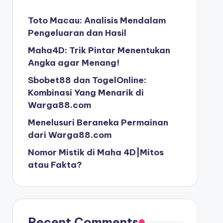
Toto Macau: Analisis Mendalam
Pengeluaran dan Hasil
Maha4D: Trik Pintar Menentukan
Angka agar Menang!
Sbobet88 dan TogelOnline:
Kombinasi Yang Menarik di
Warga88.com
Menelusuri Beraneka Permainan
dari Warga88.com
Nomor Mistik di Maha 4D|Mitos
atau Fakta?
Recent Comments