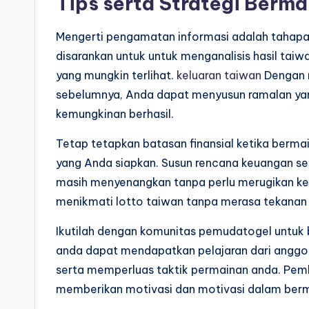
Tips serta Strategi Berma
Mengerti pengamatan informasi adalah tahapa
disarankan untuk untuk menganalisis hasil taiw
yang mungkin terlihat.
keluaran taiwan
Dengan 
sebelumnya, Anda dapat menyusun ramalan yang
kemungkinan berhasil.
Tetap tetapkan batasan finansial ketika bermai
yang Anda siapkan. Susun rencana keuangan ser
masih menyenangkan tanpa perlu merugikan kea
menikmati lotto taiwan tanpa merasa tekanan 
Ikutilah dengan komunitas pemudatogel untuk 
anda dapat mendapatkan pelajaran dari anggot
serta memperluas taktik permainan anda. Pem
memberikan motivasi dan motivasi dalam berm