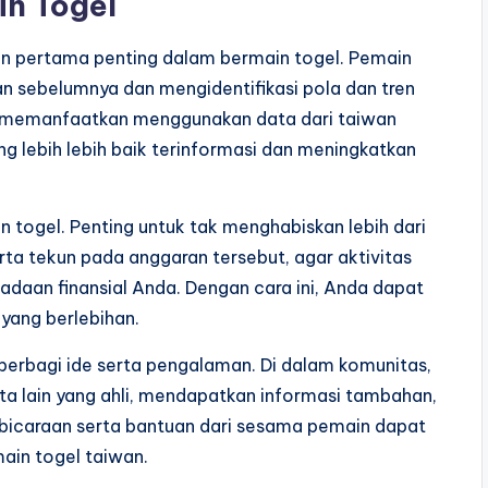
in Togel
n pertama penting dalam bermain togel. Pemain
an sebelumnya dan mengidentifikasi pola dan tren
memanfaatkan menggunakan data dari taiwan
 lebih lebih baik terinformasi dan meningkatkan
n togel. Penting untuk tak menghabiskan lebih dari
ta tekun pada anggaran tersebut, agar aktivitas
daan finansial Anda. Dengan cara ini, Anda dapat
yang berlebihan.
berbagi ide serta pengalaman. Di dalam komunitas,
a lain yang ahli, mendapatkan informasi tambahan,
bicaraan serta bantuan dari sesama pemain dapat
ain togel taiwan.