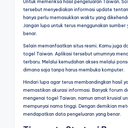
Untuk memeriksa hasil pengeluaran Taiwan, Soba
tersebut menyediakan informasi update tentang
hanya perlu memasukkan waktu yang dikehendak
Jangan lupa untuk terus menggunakan sumber
benar.
Selain memanfaatkan situs resmi, Kamu juga d
togel Taiwan. Aplikasi tersebut umumnya menaw
terbaru. Melalui kemudahan akses melalui pons
dimana saja tanpa harus membuka komputer.
Hindari lupa agar terus membandingkan hasil 
memastikan akurasi informasi. Banyak forum d
mengenai togel Taiwan, namun amat krusial u
mempunyai nama tinggi. Dengan demikian met
mendapatkan data pengeluaran yang benar.