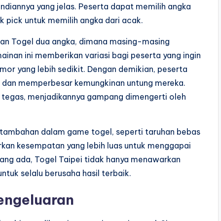
ndiannya yang jelas. Peserta dapat memilih angka
 pick untuk memilih angka dari acak.
 dan Togel dua angka, dimana masing-masing
inan ini memberikan variasi bagi peserta yang ingin
r yang lebih sedikit. Dengan demikian, peserta
ikut dan memperbesar kemungkinan untung mereka.
g tegas, menjadikannya gampang dimengerti oleh
an tambahan dalam game togel, seperti taruhan bebas
arkan kesempatan yang lebih luas untuk menggapai
ang ada, Togel Taipei tidak hanya menawarkan
untuk selalu berusaha hasil terbaik.
engeluaran