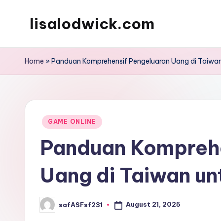
lisalodwick.com
Skip
to
content
Home
»
Panduan Komprehensif Pengeluaran Uang di Taiwa
Posted
GAME ONLINE
in
Panduan Komprehe
Uang di Taiwan u
August 21, 2025
safASFsf231
Posted
by