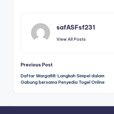
safASFsf231
View All Posts
Post
Previous Post
Daftar Warga88: Langkah Simpel dalam
navigation
Gabung bersama Penyedia Togel Online