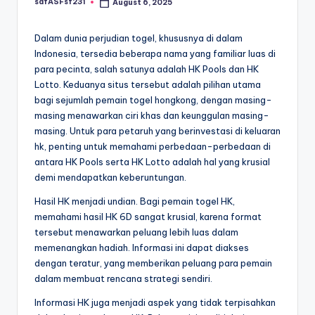
safASFsf231
August 6, 2025
Posted
by
Dalam dunia perjudian togel, khususnya di dalam
Indonesia, tersedia beberapa nama yang familiar luas di
para pecinta, salah satunya adalah HK Pools dan HK
Lotto. Keduanya situs tersebut adalah pilihan utama
bagi sejumlah pemain togel hongkong, dengan masing-
masing menawarkan ciri khas dan keunggulan masing-
masing. Untuk para petaruh yang berinvestasi di keluaran
hk, penting untuk memahami perbedaan-perbedaan di
antara HK Pools serta HK Lotto adalah hal yang krusial
demi mendapatkan keberuntungan.
Hasil HK menjadi undian. Bagi pemain togel HK,
memahami hasil HK 6D sangat krusial, karena format
tersebut menawarkan peluang lebih luas dalam
memenangkan hadiah. Informasi ini dapat diakses
dengan teratur, yang memberikan peluang para pemain
dalam membuat rencana strategi sendiri.
Informasi HK juga menjadi aspek yang tidak terpisahkan