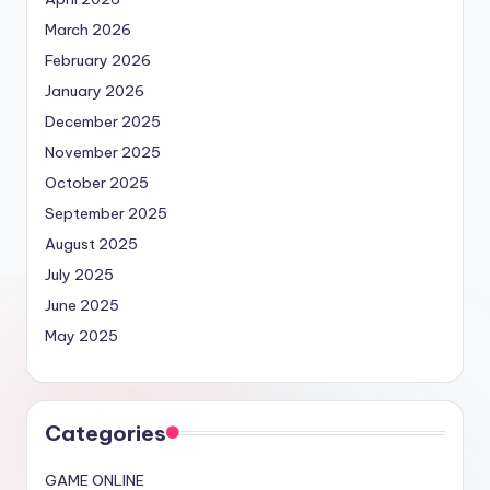
March 2026
February 2026
January 2026
December 2025
November 2025
October 2025
September 2025
August 2025
July 2025
June 2025
May 2025
Categories
GAME ONLINE