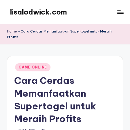
lisalodwick.com
Skip
to
content
Home
»
Cara Cerdas Memanfaatkan Supertogel untuk Meraih
Profits
Posted
GAME ONLINE
in
Cara Cerdas
Memanfaatkan
Supertogel untuk
Meraih Profits