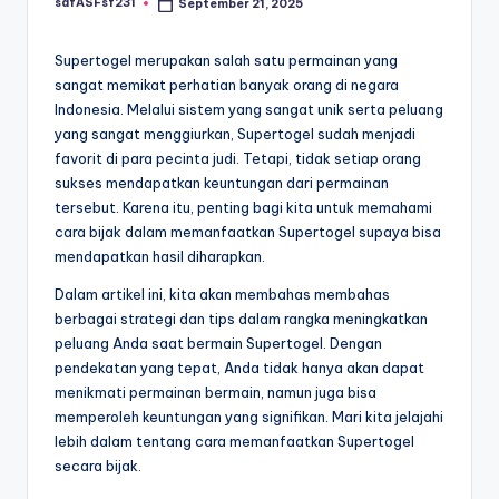
safASFsf231
September 21, 2025
Posted
by
Supertogel merupakan salah satu permainan yang
sangat memikat perhatian banyak orang di negara
Indonesia. Melalui sistem yang sangat unik serta peluang
yang sangat menggiurkan, Supertogel sudah menjadi
favorit di para pecinta judi. Tetapi, tidak setiap orang
sukses mendapatkan keuntungan dari permainan
tersebut. Karena itu, penting bagi kita untuk memahami
cara bijak dalam memanfaatkan Supertogel supaya bisa
mendapatkan hasil diharapkan.
Dalam artikel ini, kita akan membahas membahas
berbagai strategi dan tips dalam rangka meningkatkan
peluang Anda saat bermain Supertogel. Dengan
pendekatan yang tepat, Anda tidak hanya akan dapat
menikmati permainan bermain, namun juga bisa
memperoleh keuntungan yang signifikan. Mari kita jelajahi
lebih dalam tentang cara memanfaatkan Supertogel
secara bijak.