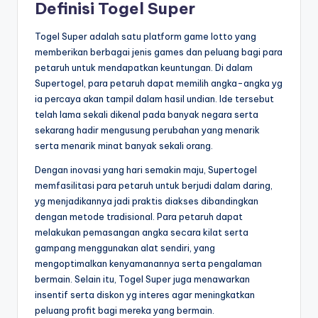
Definisi Togel Super
Togel Super adalah satu platform game lotto yang
memberikan berbagai jenis games dan peluang bagi para
petaruh untuk mendapatkan keuntungan. Di dalam
Supertogel, para petaruh dapat memilih angka-angka yg
ia percaya akan tampil dalam hasil undian. Ide tersebut
telah lama sekali dikenal pada banyak negara serta
sekarang hadir mengusung perubahan yang menarik
serta menarik minat banyak sekali orang.
Dengan inovasi yang hari semakin maju, Supertogel
memfasilitasi para petaruh untuk berjudi dalam daring,
yg menjadikannya jadi praktis diakses dibandingkan
dengan metode tradisional. Para petaruh dapat
melakukan pemasangan angka secara kilat serta
gampang menggunakan alat sendiri, yang
mengoptimalkan kenyamanannya serta pengalaman
bermain. Selain itu, Togel Super juga menawarkan
insentif serta diskon yg interes agar meningkatkan
peluang profit bagi mereka yang bermain.