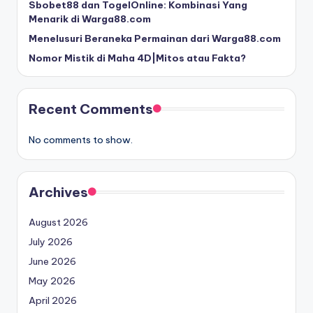
Sbobet88 dan TogelOnline: Kombinasi Yang
Menarik di Warga88.com
Menelusuri Beraneka Permainan dari Warga88.com
Nomor Mistik di Maha 4D|Mitos atau Fakta?
Recent Comments
No comments to show.
Archives
August 2026
July 2026
June 2026
May 2026
April 2026