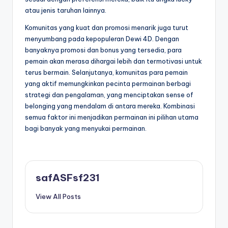
atau jenis taruhan lainnya.
Komunitas yang kuat dan promosi menarik juga turut
menyumbang pada kepopuleran Dewi 4D. Dengan
banyaknya promosi dan bonus yang tersedia, para
pemain akan merasa dihargai lebih dan termotivasi untuk
terus bermain. Selanjutanya, komunitas para pemain
yang aktif memungkinkan pecinta permainan berbagi
strategi dan pengalaman, yang menciptakan sense of
belonging yang mendalam di antara mereka. Kombinasi
semua faktor ini menjadikan permainan ini pilihan utama
bagi banyak yang menyukai permainan.
safASFsf231
View All Posts