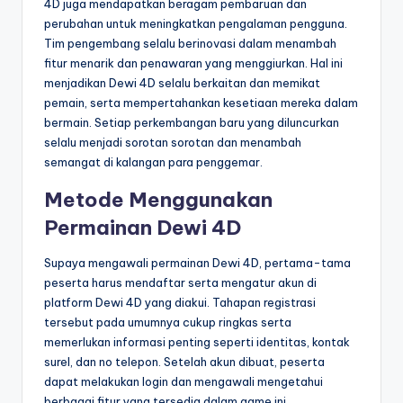
4D juga mendapatkan beragam pembaruan dan
perubahan untuk meningkatkan pengalaman pengguna.
Tim pengembang selalu berinovasi dalam menambah
fitur menarik dan penawaran yang menggiurkan. Hal ini
menjadikan Dewi 4D selalu berkaitan dan memikat
pemain, serta mempertahankan kesetiaan mereka dalam
bermain. Setiap perkembangan baru yang diluncurkan
selalu menjadi sorotan sorotan dan menambah
semangat di kalangan para penggemar.
Metode Menggunakan
Permainan Dewi 4D
Supaya mengawali permainan Dewi 4D, pertama-tama
peserta harus mendaftar serta mengatur akun di
platform Dewi 4D yang diakui. Tahapan registrasi
tersebut pada umumnya cukup ringkas serta
memerlukan informasi penting seperti identitas, kontak
surel, dan no telepon. Setelah akun dibuat, peserta
dapat melakukan login dan mengawali mengetahui
berbagai fitur yang tersedia dalam game ini.