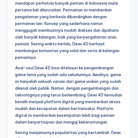
mendapat perhatian banyak pemain di Indonesia mulai
pertama kali diluncurkan. Permainan ini memberikan
pengalaman yang berbeda dibandingkan dengan
permainan lain. Konsep yang sederhana namun
menggugah membuatnya mudah diakses dan dipahami
oleh banyak kalangan, baik yang berpengalaman atau
pemula. Seiring waktu berlalu, Dewi 4D berhasil
membangun komunitas yang solid dan setia di kalangan
pemainnya.
Asal-usul Dewi 4D bisa ditelusuri ke pengembangan
game lama yang sudah ada sebelumnya. Awalnya, game
ini hanyalah sebuah variasi dari game undian yang sudah
dikenal oleh publik. Namun, dengan pengembangan dan
teknologinya yang terus berkembang, Dewi 4D kemudian
beralih menjadi platform digital yang memberikan akses
mudah dan kecepatan dalam bertransaksi. Platform
digital ini memberikan kesempatan lebih bagi pemain
dalam berpartisipasi dan menguji keberuntungan.
Seiring menjamurnya popularitas yang bertambah, Dewi