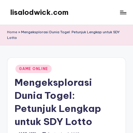
lisalodwick.com
Skip
to
content
Home
»
Mengeksplorasi Dunia Togel: Petunjuk Lengkap untuk SDY
Lotto
Posted
GAME ONLINE
in
Mengeksplorasi
Dunia Togel:
Petunjuk Lengkap
untuk SDY Lotto