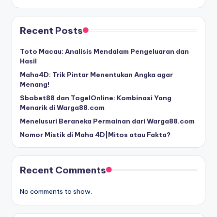
Recent Posts
Toto Macau: Analisis Mendalam Pengeluaran dan
Hasil
Maha4D: Trik Pintar Menentukan Angka agar
Menang!
Sbobet88 dan TogelOnline: Kombinasi Yang
Menarik di Warga88.com
Menelusuri Beraneka Permainan dari Warga88.com
Nomor Mistik di Maha 4D|Mitos atau Fakta?
Recent Comments
No comments to show.