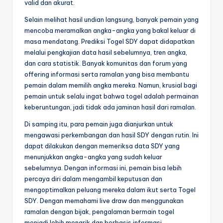
valid dan akurat.
Selain melihat hasil undian langsung, banyak pemain yang
mencoba meramalkan angka-angka yang bakal keluar di
masa mendatang. Prediksi Togel SDY dapat didapatkan
melalui pengkajian data hasil sebelumnya, tren angka,
dan cara statistik. Banyak komunitas dan forum yang
offering informasi serta ramalan yang bisa membantu
pemain dalam memilih angka mereka. Namun, krusial bagi
pemain untuk selalu ingat bahwa togel adalah permainan
keberuntungan, jadi tidak ada jaminan hasil dari ramalan.
Di samping itu, para pemain juga dianjurkan untuk
mengawasi perkembangan dan hasil SDY dengan rutin. Ini
dapat dilakukan dengan memeriksa data SDY yang
menunjukkan angka-angka yang sudah keluar
sebelumnya. Dengan informasi ini, pemain bisa lebih
percaya diri dalam mengambil keputusan dan
mengoptimalkan peluang mereka dalam ikut serta Togel
SDY. Dengan memahami live draw dan menggunakan
ramalan dengan bijak, pengalaman bermain togel
menjadi lebih menarik dan berbasis informasi.