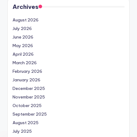
Archives
August 2026
July 2026
June 2026
May 2026
April 2026
March 2026
February 2026
January 2026
December 2025
November 2025
October 2025
September 2025
August 2025
July 2025