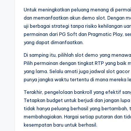
Untuk meningkatkan peluang menang di permai
dan memanfaatkan akun demo slot. Dengan me
uji berbagai strategi tanpa risiko kehilangan
permainan dari PG Soft dan Pragmatic Play, s
yang dapat dimanfaatkan.
Di samping itu, pilihlah slot demo yang menaw
Pilih permainan dengan tingkat RTP yang baik
yang lama. Selalu amati juga jadwal slot gacor 
punya jangka waktu tertentu di mana mereka l
Terakhir, pengelolaan bankroll yang efektif sang
Tetapkan budget untuk berjudi dan jangan lupa
tidak hanya peluang berhasil yang bertambah, 
membahagiakan. Hargai setiap putaran dan tida
kesempatan baru untuk berhasil.