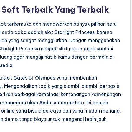
 Soft Terbaik Yang Terbaik
ot terkemuka dan menawarkan banyak pilihan seru
anda coba adalah slot Starlight Princess, karena
diah yang sangat menggiurkan. Dengan menggunakan
rlight Princess menjadi slot gacor pada saat ini
eluang agar menguji nasib kamu dengan bermain di
sedia.
erti slot Gates of Olympus yang memberikan
. Mengandalkan topik yang diambil diambil berbasis
erikan berbagai kombinasi kemenangan kemenangan
sa menambah akun Anda secara ketara. Ini adalah
t online yang bisa dipercaya dan yang mudah menang.
 demo tanpa biaya untuk mengenal lebih jauh