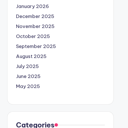
January 2026
December 2025
November 2025
October 2025
September 2025
August 2025
July 2025
June 2025
May 2025
Categories