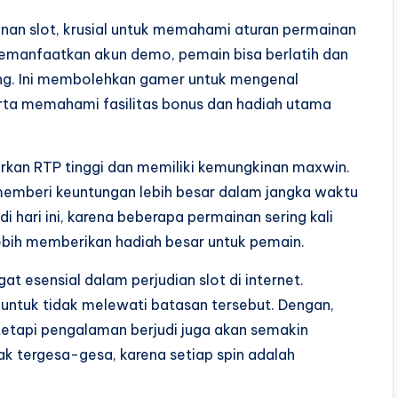
nan slot, krusial untuk memahami aturan permainan
manfaatkan akun demo, pemain bisa berlatih dan
 uang. Ini membolehkan gamer untuk mengenal
erta memahami fasilitas bonus dan hadiah utama
arkan RTP tinggi dan memiliki kemungkinan maxwin.
 memberi keuntungan lebih besar dalam jangka waktu
di hari ini, karena beberapa permainan sering kali
ebih memberikan hadiah besar untuk pemain.
at esensial dalam perjudian slot di internet.
 untuk tidak melewati batasan tersebut. Dengan,
tetapi pengalaman berjudi juga akan semakin
k tergesa-gesa, karena setiap spin adalah