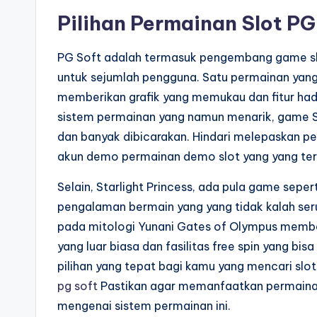
Pilihan Permainan Slot PG
PG Soft adalah termasuk pengembang game sl
untuk sejumlah pengguna. Satu permainan yang 
memberikan grafik yang memukau dan fitur ha
sistem permainan yang namun menarik, game Sta
dan banyak dibicarakan. Hindari melepaskan p
akun demo permainan demo slot yang yang ter
Selain, Starlight Princess, ada pula game sep
pengalaman bermain yang yang tidak kalah seru
pada mitologi Yunani Gates of Olympus memb
yang luar biasa dan fasilitas free spin yang bi
pilihan yang tepat bagi kamu yang mencari slo
pg soft
Pastikan agar memanfaatkan permainan
mengenai sistem permainan ini.