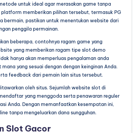
metode untuk ideal agar merasakan game tanpa
platform memberikan pilihan tersebut, termasuk PG
a bermain, pastikan untuk menentukan website dari
kungan penggila permainan.
atikan beberapa, contohnya ragam game yang
website yang memberikan ragam tipe slot demo
 tidak hanya akan memperluas pengalaman anda
t mana yang sesuai dengan dengan keinginan Anda.
ta feedback dari pemain lain situs tersebut.
itawarkan oleh situs. Sejumlah website slot di
 mendaftar yang menggoda serta penawaran reguler
rasi Anda. Dengan memanfaatkan kesempatan ini,
nline tanpa mengeluarkan dana sungguhan.
n Slot Gacor