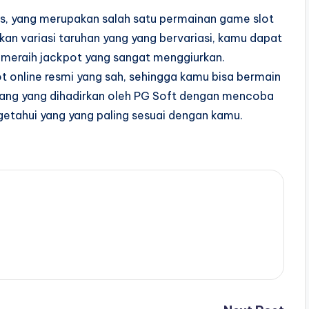
s, yang merupakan salah satu permainan game slot
kan variasi taruhan yang yang bervariasi, kamu dapat
meraih jackpot yang sangat menggiurkan.
ot online resmi yang sah, sehingga kamu bisa bermain
uang yang dihadirkan oleh PG Soft dengan mencoba
etahui yang yang paling sesuai dengan kamu.