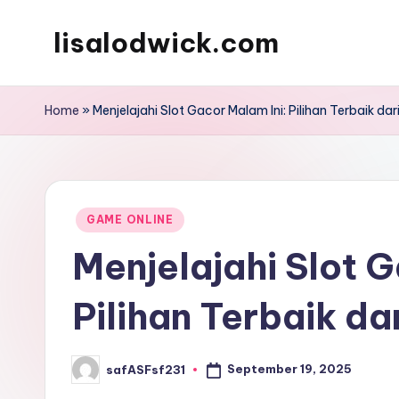
lisalodwick.com
Skip
to
content
Home
»
Menjelajahi Slot Gacor Malam Ini: Pilihan Terbaik dar
Posted
GAME ONLINE
in
Menjelajahi Slot G
Pilihan Terbaik da
September 19, 2025
safASFsf231
Posted
by