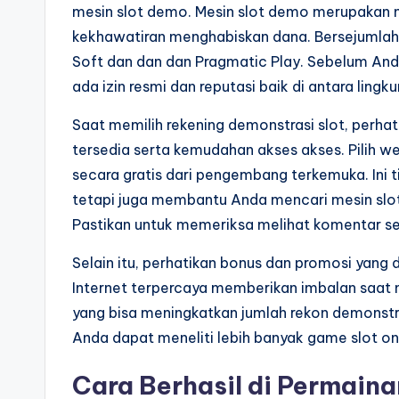
mesin slot demo. Mesin slot demo merupakan 
kekhawatiran menghabiskan dana. Bersejumlah 
Soft dan dan dan Pragmatic Play. Sebelum And
ada izin resmi dan reputasi baik di antara ling
Saat memilih rekening demonstrasi slot, perh
tersedia serta kemudahan akses akses. Pilih 
secara gratis dari pengembang terkemuka. Ini
tetapi juga membantu Anda mencari mesin slo
Pastikan untuk memeriksa melihat komentar ser
Selain itu, perhatikan bonus dan promosi yang d
Internet terpercaya memberikan imbalan saat
yang bisa meningkatkan jumlah rekon demonst
Anda dapat meneliti lebih banyak game slot o
Cara Berhasil di Permaina