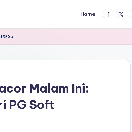
facebook.
twitte
t
Home
i PG Soft
acor Malam Ini:
ri PG Soft