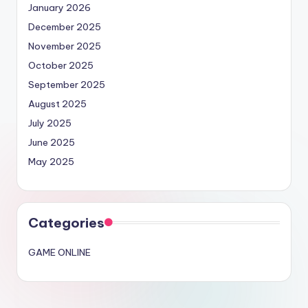
January 2026
December 2025
November 2025
October 2025
September 2025
August 2025
July 2025
June 2025
May 2025
Categories
GAME ONLINE