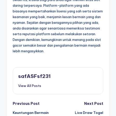
daring terpercaya. Platform-platform yang ada
biasanya mempertahankan lisensi yang sah serta sistem
keamanan yang baik, menjamin kesan bermain yang dan
nyaman. Sejalan dengan beragamnya pilihan yang ada,
anda disarankan agar senantiasa memeriksa testimoni
serta reputasi platform sebelum melakukan setoran.
Dengan demikian, kemungkinan untuk menang pada slot
gacor semakin besar dan pengalaman bermain menjadi
lebih mengasyikkan.
safASFsf231
View All Posts
Post
Previous Post
Next Post
Keuntungan Bermain
Live Draw Togel
navigation