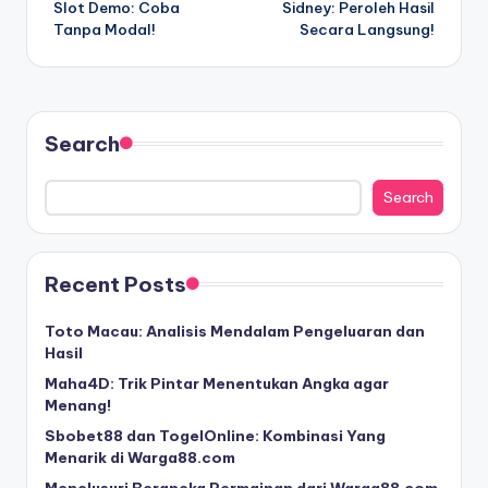
Slot Demo: Coba
Sidney: Peroleh Hasil
Tanpa Modal!
Secara Langsung!
Search
Search
Recent Posts
Toto Macau: Analisis Mendalam Pengeluaran dan
Hasil
Maha4D: Trik Pintar Menentukan Angka agar
Menang!
Sbobet88 dan TogelOnline: Kombinasi Yang
Menarik di Warga88.com