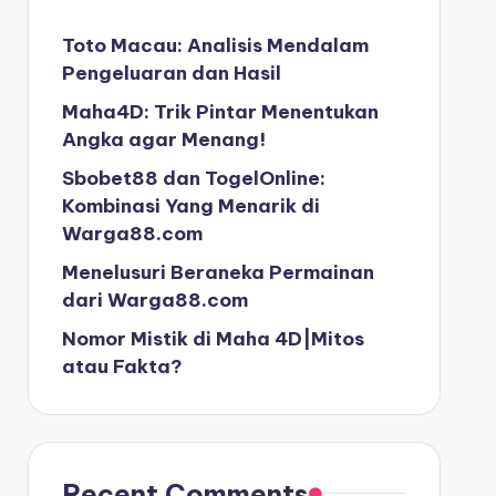
Toto Macau: Analisis Mendalam
Pengeluaran dan Hasil
Maha4D: Trik Pintar Menentukan
Angka agar Menang!
Sbobet88 dan TogelOnline:
Kombinasi Yang Menarik di
Warga88.com
Menelusuri Beraneka Permainan
dari Warga88.com
Nomor Mistik di Maha 4D|Mitos
atau Fakta?
Recent Comments