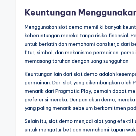
Keuntungan Menggunakan
Menggunakan slot demo memiliki banyak keunt
keberuntungan mereka tanpa risiko finansial
untuk berlatih dan memahami cara kerja dari 
fitur, simbol, dan mekanisme permainan, pema
memasang taruhan dengan uang sungguhan.
Keuntungan lain dari slot demo adalah kesemp
permainan. Dari slot yang dikembangkan oleh 
menarik dari Pragmatic Play, pemain dapat m
preferensi mereka. Dengan akun demo, merek
yang paling menarik sebelum berkomitmen pada
Selain itu, slot demo menjadi alat yang efektif
untuk mengatur bet dan memahami kapan wakt