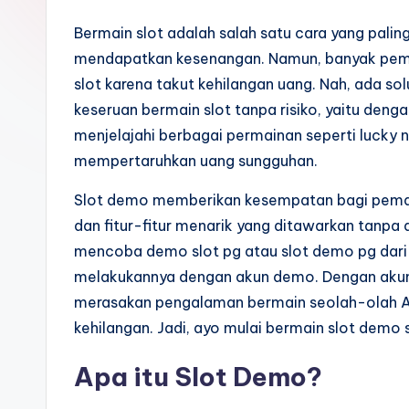
Bermain slot adalah salah satu cara yang pal
mendapatkan kesenangan. Namun, banyak pem
slot karena takut kehilangan uang. Nah, ada so
keseruan bermain slot tanpa risiko, yaitu den
menjelajahi berbagai permainan seperti lucky 
mempertaruhkan uang sungguhan.
Slot demo memberikan kesempatan bagi pemai
dan fitur-fitur menarik yang ditawarkan tanpa a
mencoba demo slot pg atau slot demo pg dari 
melakukannya dengan akun demo. Dengan akun
merasakan pengalaman bermain seolah-olah And
kehilangan. Jadi, ayo mulai bermain slot demo 
Apa itu Slot Demo?