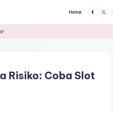
facebook.
twitte
t
Home
g!
a Risiko: Coba Slot