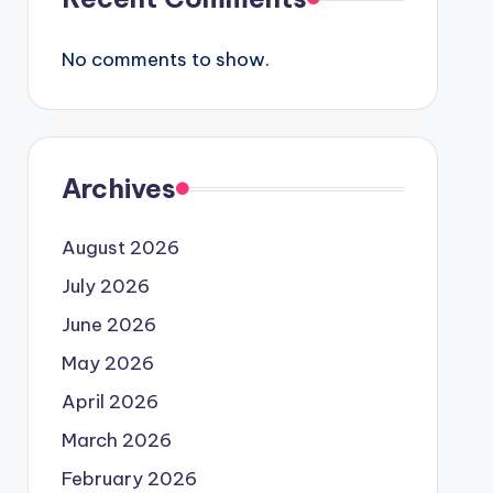
No comments to show.
Archives
August 2026
July 2026
June 2026
May 2026
April 2026
March 2026
February 2026