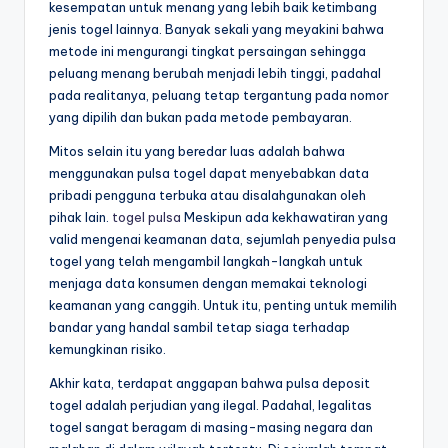
kesempatan untuk menang yang lebih baik ketimbang
jenis togel lainnya. Banyak sekali yang meyakini bahwa
metode ini mengurangi tingkat persaingan sehingga
peluang menang berubah menjadi lebih tinggi, padahal
pada realitanya, peluang tetap tergantung pada nomor
yang dipilih dan bukan pada metode pembayaran.
Mitos selain itu yang beredar luas adalah bahwa
menggunakan pulsa togel dapat menyebabkan data
pribadi pengguna terbuka atau disalahgunakan oleh
pihak lain.
togel pulsa
Meskipun ada kekhawatiran yang
valid mengenai keamanan data, sejumlah penyedia pulsa
togel yang telah mengambil langkah-langkah untuk
menjaga data konsumen dengan memakai teknologi
keamanan yang canggih. Untuk itu, penting untuk memilih
bandar yang handal sambil tetap siaga terhadap
kemungkinan risiko.
Akhir kata, terdapat anggapan bahwa pulsa deposit
togel adalah perjudian yang ilegal. Padahal, legalitas
togel sangat beragam di masing-masing negara dan