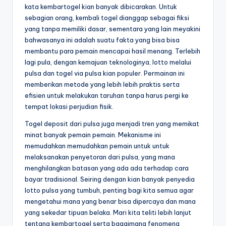
kata kembartogel kian banyak dibicarakan. Untuk
sebagian orang, kembali togel dianggap sebagai fiksi
yang tanpa memiliki dasar, sementara yang lain meyakini
bahwasanya ini adalah suatu fakta yang bisa bisa
membantu para pemain mencapai hasil menang. Terlebih
lagi pula, dengan kemajuan teknologinya, lotto melalui
pulsa dan togel via pulsa kian populer. Permainan ini
memberikan metode yang lebih lebih praktis serta
efisien untuk melakukan taruhan tanpa harus pergi ke
tempat lokasi perjudian fisik.
Togel deposit dari pulsa juga menjadi tren yang memikat
minat banyak pemain pemain. Mekanisme ini
memudahkan memudahkan pemain untuk untuk
melaksanakan penyetoran dari pulsa, yang mana
menghilangkan batasan yang ada ada terhadap cara
bayar tradisional. Seiring dengan kian banyak penyedia
lotto pulsa yang tumbuh, penting bagi kita semua agar
mengetahui mana yang benar bisa dipercaya dan mana
yang sekedar tipuan belaka. Mari kita teliti lebih lanjut
tentang kembartogel serta bagaimana fenomena