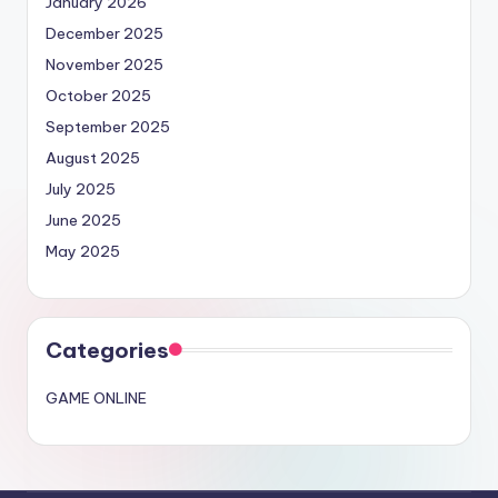
January 2026
December 2025
November 2025
October 2025
September 2025
August 2025
July 2025
June 2025
May 2025
Categories
GAME ONLINE