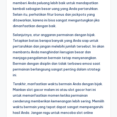
memberi Anda peluang lebih baik untuk mendapatkan
kembali sebagian besar uang yang Anda pertaruhkan.
Selain itu, perhatikan fitur bonus dan jackpots yang
ditawarkan, karena ini bisa sangat menguntungkan jika
dimanfaatkan dengan baik.
Selanjutnya, atur anggaran permainan dengan bijak.
Tetapkan batas berapa banyak yang Anda siap untuk
pertaruhkan dan jangan melebihi jumlah tersebut. Ini akan
membantu Anda menghindari kerugian besar dan
menjaga pengalaman bermain tetap menyenangkan.
Bermain dengan disiplin dan tidak terbawa emosi saat
permainan berlangsung sangat penting dalam strategi
ini.
Terakhir, manfaatkan waktu bermain Anda dengan bijak.
Mainkan slot gacor malam ini atau slot gacor hari ini
untuk memanfaatkan momen ketika permainan
cenderung memberikan kemenangan lebih sering. Memilih
waktu bermain yang tepat dapat sangat mempengaruhi
hasil Anda. Jangan ragu untuk mencoba slot online