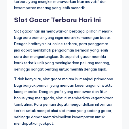
terbaru yang mungkin menawarkan fitur inovatif dan
kesempatan menang yang lebih menarik.
Slot Gacor Terbaru Hari Ini
Slot gacor hari ini menawarkan berbagai pilihan menarik
bagi para pemain yang ingin meraih kemenangan besar.
Dengan hadirnya slot online terbaru, para penggemar
judi dapat menikmati pengalaman bermain yang lebih
seru dan menguntungkan. Setiap slot gacor memiliki
karakteristik unik yang meningkatkan peluang menang,
sehingga sangat penting untuk memilih dengan bijak.
Tidak hanya itu, slot gacor malam ini menjadi primadona
bagi banyak pemain yang mencari kesenangan di waktu
luang mereka. Dengan grafik yang menawan dan fitur
bonus yang menggoda, slot ini memberikan kegembiraan
tambahan. Para pemain dapat mengandalkan informasi
terkini untuk mengetahui slot mana yang sedang gacor,
sehingga dapat memaksimalkan kesempatan untuk
mendapatkan jackpot.