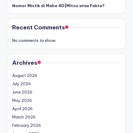
Nomor Mistik di Maha 4D|Mitos atau Fakta?
Recent Comments
No comments to show.
Archives
August 2026
July 2026
June 2026
May 2026
April 2026
March 2026
February 2026