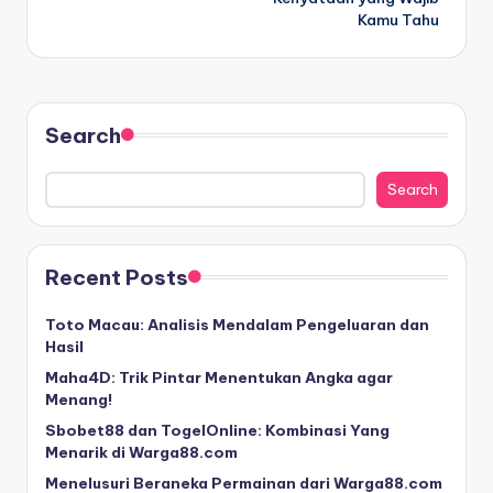
Kamu Tahu
Search
Search
Recent Posts
Toto Macau: Analisis Mendalam Pengeluaran dan
Hasil
Maha4D: Trik Pintar Menentukan Angka agar
Menang!
Sbobet88 dan TogelOnline: Kombinasi Yang
Menarik di Warga88.com
Menelusuri Beraneka Permainan dari Warga88.com