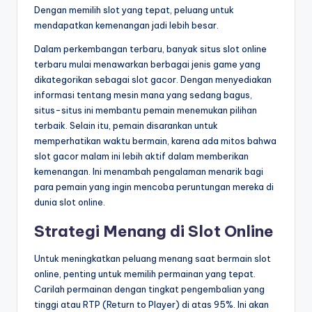
Dengan memilih slot yang tepat, peluang untuk
mendapatkan kemenangan jadi lebih besar.
Dalam perkembangan terbaru, banyak situs slot online
terbaru mulai menawarkan berbagai jenis game yang
dikategorikan sebagai slot gacor. Dengan menyediakan
informasi tentang mesin mana yang sedang bagus,
situs-situs ini membantu pemain menemukan pilihan
terbaik. Selain itu, pemain disarankan untuk
memperhatikan waktu bermain, karena ada mitos bahwa
slot gacor malam ini lebih aktif dalam memberikan
kemenangan. Ini menambah pengalaman menarik bagi
para pemain yang ingin mencoba peruntungan mereka di
dunia slot online.
Strategi Menang di Slot Online
Untuk meningkatkan peluang menang saat bermain slot
online, penting untuk memilih permainan yang tepat.
Carilah permainan dengan tingkat pengembalian yang
tinggi atau RTP (Return to Player) di atas 95%. Ini akan