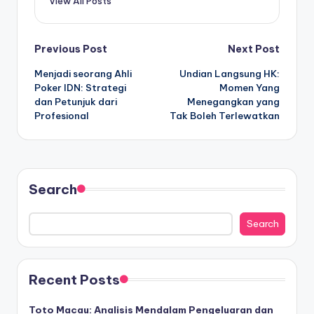
View All Posts
Post
Previous Post
Next Post
Menjadi seorang Ahli
Undian Langsung HK:
navigation
Poker IDN: Strategi
Momen Yang
dan Petunjuk dari
Menegangkan yang
Profesional
Tak Boleh Terlewatkan
Search
Search
Recent Posts
Toto Macau: Analisis Mendalam Pengeluaran dan