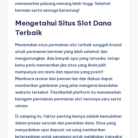
menawarkan peluang menang lebih tinggi. Selamat
bermain serta semoga beruntung!
Mengetahui Situs Slot Dana
Terbaik
Menemukan situs permainan slot terbaik sungguh krusial
untuk permainan bermain yang lebih selamat dan
menguntungkan. Ada banyak opsi yang tersedia, tetapi
kamu perlu memastikan jika situs yang Anda pilih
mempunyai izin resmi dan reputasi yang positif.
Membaca review dari pemain lain dan diskusi dapat
memberikan gambaran yang jelas mengenai keandalan
website tersebut. Pastikanlah platform itu menawarkan
beragam permainan permainan slot tentunya seru serta
variasi.
Di samping itu, faktor penting lainnya adalah kemudahan
dalam proses setoran dan penarikan dana. Situs yang
menyediakan opsi deposit via uang memberikan
ketersediaan untuk pengguna untuk melakukan transaksi