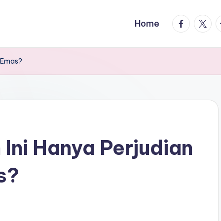
facebook.
twitte
t
Home
g Emas?
Ini Hanya Perjudian
s?