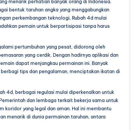
ng menarik perhatian banyak orang di Indonesia.
bagai bentuk taruhan angka yang menggabungkan
dengan perkembangan teknologi, Rubah 4d mulai
udahkan pemain untuk berpartisipasi tanpa harus
galami pertumbuhan yang pesat, didorong oleh
masaran yang cerdik. Dengan hadirnya aplikasi dan
pemain dapat menjangkau permainan ini. Banyak
k berbagi tips dan pengalaman, menciptakan ikatan di
 4d, berbagai regulasi mulai diperkenalkan untuk
Pemerintah dan lembaga terkait bekerja sama untuk
m koridor yang legal dan aman. Hal ini membantu
an menarik di dunia permainan taruhan, antara