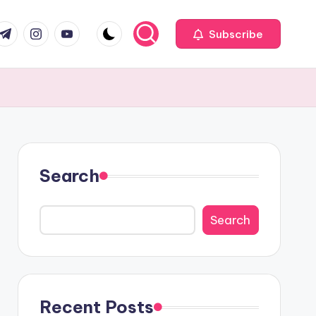
com
r.com
.me
instagram.com
youtube.com
Subscribe
Search
Search
Recent Posts