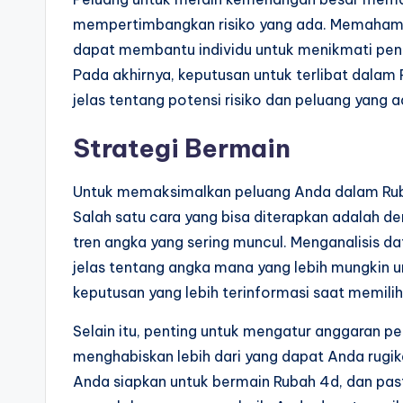
mempertimbangkan risiko yang ada. Memahami
dapat membantu individu untuk menikmati pe
Pada akhirnya, keputusan untuk terlibat dala
jelas tentang potensi risiko dan peluang yang a
Strategi Bermain
Untuk memaksimalkan peluang Anda dalam Rubah
Salah satu cara yang bisa diterapkan adalah 
tren angka yang sering muncul. Menganalisis 
jelas tentang angka mana yang lebih mungkin 
keputusan yang lebih terinformasi saat memilih
Selain itu, penting untuk mengatur anggaran p
menghabiskan lebih dari yang dapat Anda rugi
Anda siapkan untuk bermain Rubah 4d, dan pas