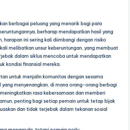
kan berbagai peluang yang menarik bagi para
 peruntungannya, berharap mendapatkan hasil yang
, harapan ini sering kali diimbangi dengan risiko
ng kali melibatkan unsur keberuntungan, yang membuat
 terjebak dalam siklus mencoba untuk mendapatkan
 kondisi finansial mereka.
patan untuk menjalin komunitas dengan sesama
ial yang menyenangkan, di mana orang-orang berbagi
isa meningkatkan rasa kebersamaan dan memberi
mun, penting bagi setiap pemain untuk tetap bijak
uaskan dan tidak terjebak dalam tekanan sosial
ng menggoda, tetapi pemain perlu