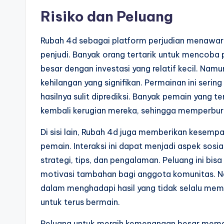
Risiko dan Peluang
Rubah 4d sebagai platform perjudian menawar
penjudi. Banyak orang tertarik untuk mencoba
besar dengan investasi yang relatif kecil. Namun
kehilangan yang signifikan. Permainan ini seri
hasilnya sulit diprediksi. Banyak pemain yang
kembali kerugian mereka, sehingga memperburuk
Di sisi lain, Rubah 4d juga memberikan kesem
pemain. Interaksi ini dapat menjadi aspek sos
strategi, tips, dan pengalaman. Peluang ini b
motivasi tambahan bagi anggota komunitas. Na
dalam menghadapi hasil yang tidak selalu mem
untuk terus bermain.
Peluang untuk meraih kemenangan besar mema