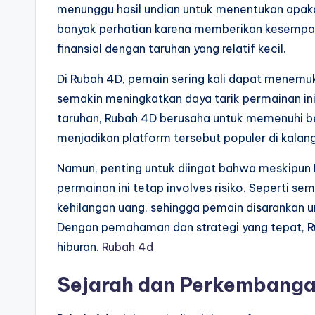
menunggu hasil undian untuk menentukan apak
banyak perhatian karena memberikan kesempa
finansial dengan taruhan yang relatif kecil.
Di Rubah 4D, pemain sering kali dapat menemu
semakin meningkatkan daya tarik permainan ini
taruhan, Rubah 4D berusaha untuk memenuhi be
menjadikan platform tersebut populer di kalan
Namun, penting untuk diingat bahwa meskipu
permainan ini tetap involves risiko. Seperti s
kehilangan uang, sehingga pemain disarankan u
Dengan pemahaman dan strategi yang tepat, Rub
hiburan.
Rubah 4d
Sejarah dan Perkembang