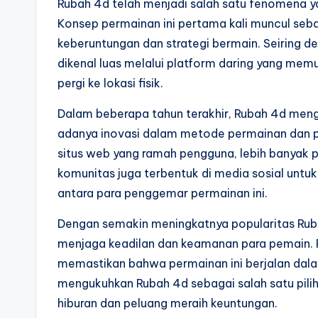
Rubah 4d telah menjadi salah satu fenomena ya
Konsep permainan ini pertama kali muncul se
keberuntungan dan strategi bermain. Seiring 
dikenal luas melalui platform daring yang mem
pergi ke lokasi fisik.
Dalam beberapa tahun terakhir, Rubah 4d men
adanya inovasi dalam metode permainan dan pe
situs web yang ramah pengguna, lebih banyak 
komunitas juga terbentuk di media sosial untu
antara para penggemar permainan ini.
Dengan semakin meningkatnya popularitas Rubah
menjaga keadilan dan keamanan para pemain. 
memastikan bahwa permainan ini berjalan dala
mengukuhkan Rubah 4d sebagai salah satu pilih
hiburan dan peluang meraih keuntungan.