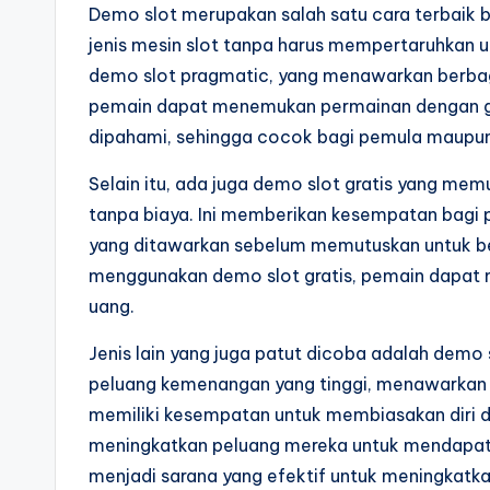
Demo slot merupakan salah satu cara terbaik 
jenis mesin slot tanpa harus mempertaruhkan ua
demo slot pragmatic, yang menawarkan berbagai
pemain dapat menemukan permainan dengan g
dipahami, sehingga cocok bagi pemula maup
Selain itu, ada juga demo slot gratis yang m
tanpa biaya. Ini memberikan kesempatan bagi 
yang ditawarkan sebelum memutuskan untuk b
menggunakan demo slot gratis, pemain dapat m
uang.
Jenis lain yang juga patut dicoba adalah demo
peluang kemenangan yang tinggi, menawarkan
memiliki kesempatan untuk membiasakan diri d
meningkatkan peluang mereka untuk mendapatkan
menjadi sarana yang efektif untuk meningkatk