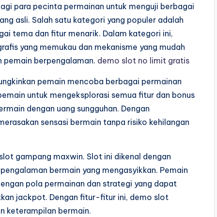
bagi para pecinta permainan untuk menguji berbagai
ng asli. Salah satu kategori yang populer adalah
 tema dan fitur menarik. Dalam kategori ini,
rafis yang memukau dan mekanisme yang mudah
un pemain berpengalaman.
demo slot no limit gratis
emungkinkan pemain mencoba berbagai permainan
pemain untuk mengeksplorasi semua fitur dan bonus
ermain dengan uang sungguhan. Dengan
erasakan sensasi bermain tanpa risiko kehilangan
 slot gampang maxwin. Slot ini dikenal dengan
 pengalaman bermain yang mengasyikkan. Pemain
engan pola permainan dan strategi yang dapat
 jackpot. Dengan fitur-fitur ini, demo slot
an keterampilan bermain.