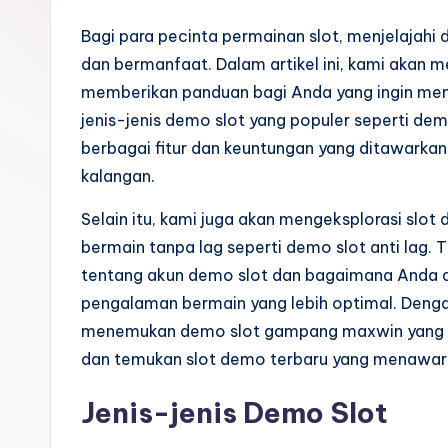
Bagi para pecinta permainan slot, menjelajahi
dan bermanfaat. Dalam artikel ini, kami akan 
memberikan panduan bagi Anda yang ingin mem
jenis-jenis demo slot yang populer seperti d
berbagai fitur dan keuntungan yang ditawarkan
kalangan.
Selain itu, kami juga akan mengeksplorasi slo
bermain tanpa lag seperti demo slot anti lag. 
tentang akun demo slot dan bagaimana Anda 
pengalaman bermain yang lebih optimal. Dengan
menemukan demo slot gampang maxwin yang coc
dan temukan slot demo terbaru yang menawark
Jenis-jenis Demo Slot