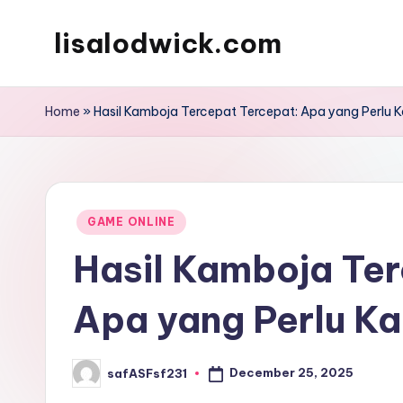
lisalodwick.com
Skip
to
content
Home
»
Hasil Kamboja Tercepat Tercepat: Apa yang Perlu
Posted
GAME ONLINE
in
Hasil Kamboja Ter
Apa yang Perlu K
December 25, 2025
safASFsf231
Posted
by