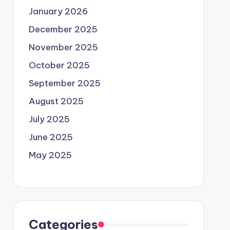
January 2026
December 2025
November 2025
October 2025
September 2025
August 2025
July 2025
June 2025
May 2025
Categories