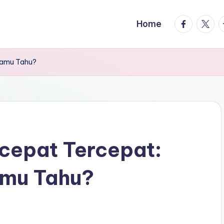
facebook.
twitte
t
Home
 Kamu Tahu?
cepat Tercepat:
amu Tahu?