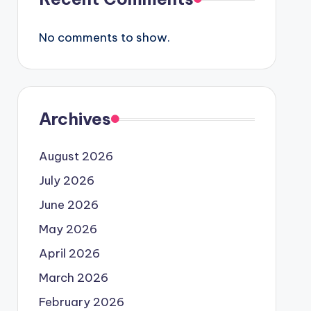
No comments to show.
Archives
August 2026
July 2026
June 2026
May 2026
April 2026
March 2026
February 2026