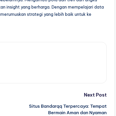
n insight yang berharga. Dengan mempelajari data
merumuskan strategi yang lebih baik untuk ke
Next Post
Situs Bandarqq Terpercaya: Tempat
Bermain Aman dan Nyaman