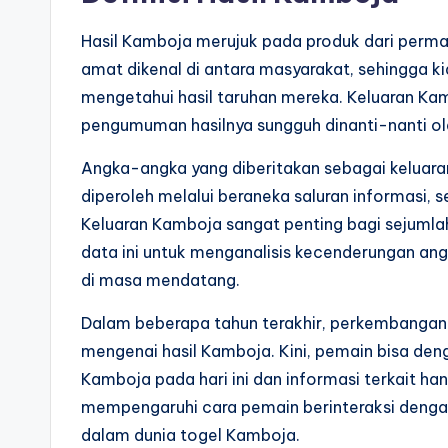
Hasil Kamboja merujuk pada produk dari permai
amat dikenal di antara masyarakat, sehingga k
mengetahui hasil taruhan mereka. Keluaran Kam
pengumuman hasilnya sungguh dinanti-nanti ol
Angka-angka yang diberitakan sebagai keluaran
diperoleh melalui beraneka saluran informasi, 
Keluaran Kamboja sangat penting bagi sejuml
data ini untuk menganalisis kecenderungan ang
di masa mendatang.
Dalam beberapa tahun terakhir, perkembangan 
mengenai hasil Kamboja. Kini, pemain bisa de
Kamboja pada hari ini dan informasi terkait hany
mempengaruhi cara pemain berinteraksi dengan 
dalam dunia togel Kamboja.