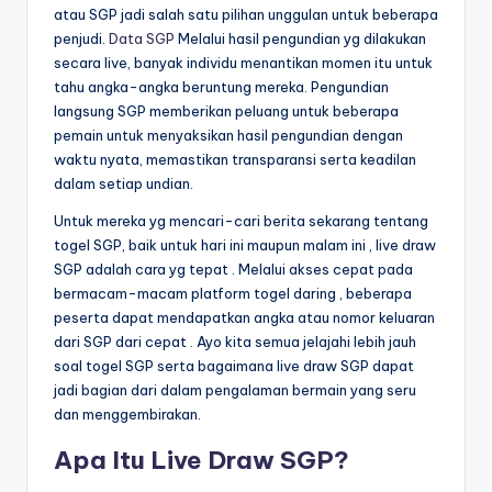
atau SGP jadi salah satu pilihan unggulan untuk beberapa
penjudi.
Data SGP
Melalui hasil pengundian yg dilakukan
secara live, banyak individu menantikan momen itu untuk
tahu angka-angka beruntung mereka. Pengundian
langsung SGP memberikan peluang untuk beberapa
pemain untuk menyaksikan hasil pengundian dengan
waktu nyata, memastikan transparansi serta keadilan
dalam setiap undian.
Untuk mereka yg mencari-cari berita sekarang tentang
togel SGP, baik untuk hari ini maupun malam ini , live draw
SGP adalah cara yg tepat . Melalui akses cepat pada
bermacam-macam platform togel daring , beberapa
peserta dapat mendapatkan angka atau nomor keluaran
dari SGP dari cepat . Ayo kita semua jelajahi lebih jauh
soal togel SGP serta bagaimana live draw SGP dapat
jadi bagian dari dalam pengalaman bermain yang seru
dan menggembirakan.
Apa Itu Live Draw SGP?