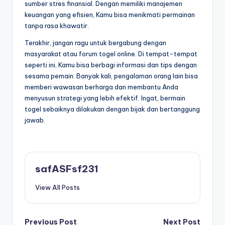
sumber stres finansial. Dengan memiliki manajemen
keuangan yang efisien, Kamu bisa menikmati permainan
tanpa rasa khawatir.
Terakhir, jangan ragu untuk bergabung dengan
masyarakat atau forum togel online. Di tempat-tempat
seperti ini, Kamu bisa berbagi informasi dan tips dengan
sesama pemain. Banyak kali, pengalaman orang lain bisa
memberi wawasan berharga dan membantu Anda
menyusun strategi yang lebih efektif. Ingat, bermain
togel sebaiknya dilakukan dengan bijak dan bertanggung
jawab.
safASFsf231
View All Posts
Previous Post
Next Post