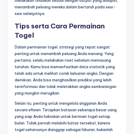
melakukan tindakan sesuai dengan output yang didapat,
menambah peluang mereka dalam bertaruh pada sesi-
sesi selanjutnya.
Tips serta Cara Permainan
Togel
Dalam permainan togel, strategi yang tepat sangat
penting untuk menambah peluang Anda menang. Yang
pertama, selalu melakukan riset sebelum memasang
taruhan. Kamu bisa memanfaatkan data statistik yang
telah ada untuk melihat corak keluaran angka. Dengan
demikian, Anda bisa menghasilkan prediksi yang lebih
terinformasi dan tidak meletakkan angka sembarangan
yang mungkin merugikan.
Selain itu, penting untuk mengelola anggaran Anda
secara efisien. Tetapkan batasan seberapa besar uang
yang siap Anda habiskan untuk bermain togel setiap
bulan. Tidak pernah melebihi batas tersebut, karena
togel seharusnya dianggap sebagai hiburan, bukanlah