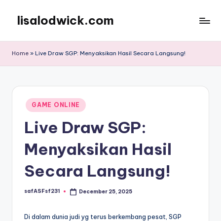
lisalodwick.com
Skip
to
content
Home
»
Live Draw SGP: Menyaksikan Hasil Secara Langsung!
Posted
GAME ONLINE
in
Live Draw SGP:
Menyaksikan Hasil
Secara Langsung!
safASFsf231
December 25, 2025
Posted
by
Di dalam dunia judi yg terus berkembang pesat, SGP