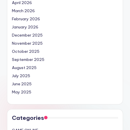
April 2026
March 2026
February 2026
January 2026
December 2025
November 2025
October 2025
September 2025
August 2025
July 2025
June 2025
May 2025
Categories