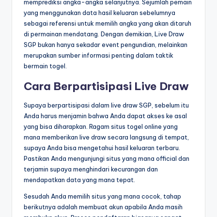
memprediksi angka-angka selanjutnya. Sejumlah pemain
yang menggunakan data hasil keluaran sebelumnya
sebagai referensi untuk memilih angka yang akan ditaruh
di permainan mendatang. Dengan demikian, Live Draw
SGP bukan hanya sekadar event pengundian, melainkan
merupakan sumber informasi penting dalam taktik
bermain togel.
Cara Berpartisipasi Live Draw
Supaya berpartisipasi dalam live draw SGP, sebelum itu
Anda harus menjamin bahwa Anda dapat akses ke asal
yang bisa diharapkan. Ragam situs togel online yang
mana memberikan live draw secara langsung di tempat,
supaya Anda bisa mengetahui hasil keluaran terbaru.
Pastikan Anda mengunjungi situs yang mana official dan
terjamin supaya menghindari kecurangan dan
mendapatkan data yang mana tepat.
Sesudah Anda memilih situs yang mana cocok, tahap
berikutnya adalah membuat akun apabila Anda masih