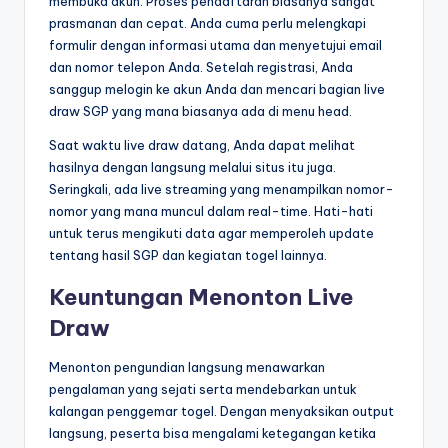
membuka akun. Proses pendaftaran biasanya sangat
prasmanan dan cepat. Anda cuma perlu melengkapi
formulir dengan informasi utama dan menyetujui email
dan nomor telepon Anda. Setelah registrasi, Anda
sanggup melogin ke akun Anda dan mencari bagian live
draw SGP yang mana biasanya ada di menu head.
Saat waktu live draw datang, Anda dapat melihat
hasilnya dengan langsung melalui situs itu juga.
Seringkali, ada live streaming yang menampilkan nomor-
nomor yang mana muncul dalam real-time. Hati-hati
untuk terus mengikuti data agar memperoleh update
tentang hasil SGP dan kegiatan togel lainnya.
Keuntungan Menonton Live
Draw
Menonton pengundian langsung menawarkan
pengalaman yang sejati serta mendebarkan untuk
kalangan penggemar togel. Dengan menyaksikan output
langsung, peserta bisa mengalami ketegangan ketika