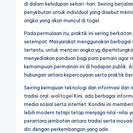
di dalam kehidupan sehari-hari. Seiring berjala
penyebutan untuk individual yang disebut mem
angka yang akan muncul di togel.
Pada permulaan itu, praktik ini sering berkait
setempat. Masyarakat menggunakan berbagai met
tertentu, untuk mencari angka yg diperhitungkan
menyediakan panduan bagi para pemain agar 
kemampuan permainan ini di hadapan publik. A
hubungan antara kepercayaan serta praktik ber
Seiring kemajuan teknologi dan informasi dan i
tradisi oral.
walitogel
Kini, ada berbagai inform
media sosial serta internet. Kondisi ini membe
lebih modern tetapi tetap menjaga nilai-nilai y
perantara jembatan antara tradisi serta inovas
diri dengan perkembangan yang ada.