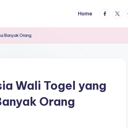
facebook.
twitte
t
Home
hui Banyak Orang
ia Wali Togel yang
 Banyak Orang