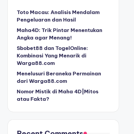
Toto Macau: Analisis Mendalam
Pengeluaran dan Hasil
Maha4D: Trik Pintar Menentukan
Angka agar Menang!
Sbobet88 dan TogelOnline:
Kombinasi Yang Menarik di
Warga88.com
Menelusuri Beraneka Permainan
dari Warga88.com
Nomor Mistik di Maha 4D|Mitos
atau Fakta?
Recent Comments