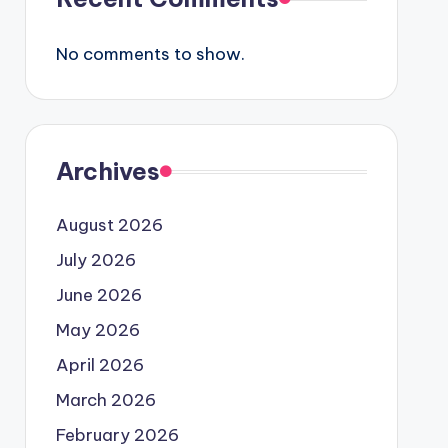
No comments to show.
Archives
August 2026
July 2026
June 2026
May 2026
April 2026
March 2026
February 2026