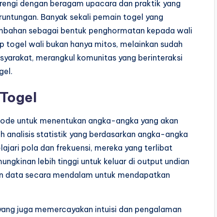
barengi dengan beragam upacara dan praktik yang
ntungan. Banyak sekali pemain togel yang
mbahan sebagai bentuk penghormatan kepada wali
p togel wali bukan hanya mitos, melainkan sudah
asyarakat, merangkul komunitas yang berinteraksi
gel.
 Togel
tode untuk menentukan angka-angka yang akan
ah analisis statistik yang berdasarkan angka-angka
ari pola dan frekuensi, mereka yang terlibat
kinan lebih tinggi untuk keluar di output undian
han data secara mendalam untuk mendapatkan
el yang juga memercayakan intuisi dan pengalaman