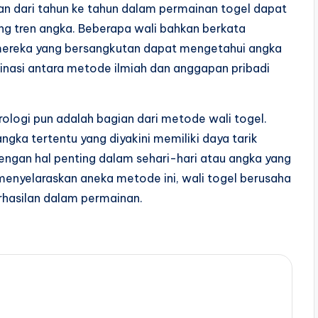
n dari tahun ke tahun dalam permainan togel dapat
g tren angka. Beberapa wali bahkan berkata
mereka yang bersangkutan dapat mengetahui angka
binasi antara metode ilmiah dan anggapan pribadi
rologi pun adalah bagian dari metode wali togel.
ngka tertentu yang diyakini memiliki daya tarik
engan hal penting dalam sehari-hari atau angka yang
enyelaraskan aneka metode ini, wali togel berusaha
hasilan dalam permainan.