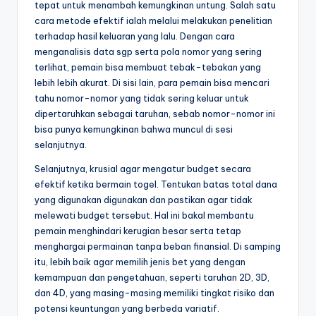
tepat untuk menambah kemungkinan untung. Salah satu
cara metode efektif ialah melalui melakukan penelitian
terhadap hasil keluaran yang lalu. Dengan cara
menganalisis data sgp serta pola nomor yang sering
terlihat, pemain bisa membuat tebak-tebakan yang
lebih lebih akurat. Di sisi lain, para pemain bisa mencari
tahu nomor-nomor yang tidak sering keluar untuk
dipertaruhkan sebagai taruhan, sebab nomor-nomor ini
bisa punya kemungkinan bahwa muncul di sesi
selanjutnya.
Selanjutnya, krusial agar mengatur budget secara
efektif ketika bermain togel. Tentukan batas total dana
yang digunakan digunakan dan pastikan agar tidak
melewati budget tersebut. Hal ini bakal membantu
pemain menghindari kerugian besar serta tetap
menghargai permainan tanpa beban finansial. Di samping
itu, lebih baik agar memilih jenis bet yang dengan
kemampuan dan pengetahuan, seperti taruhan 2D, 3D,
dan 4D, yang masing-masing memiliki tingkat risiko dan
potensi keuntungan yang berbeda variatif.