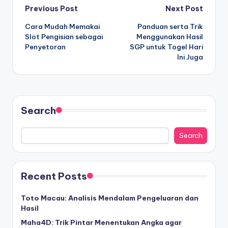
Post
Previous Post
Next Post
Cara Mudah Memakai
Panduan serta Trik
navigation
Slot Pengisian sebagai
Menggunakan Hasil
Penyetoran
SGP untuk Togel Hari
Ini Juga
Search
Search
Recent Posts
Toto Macau: Analisis Mendalam Pengeluaran dan
Hasil
Maha4D: Trik Pintar Menentukan Angka agar