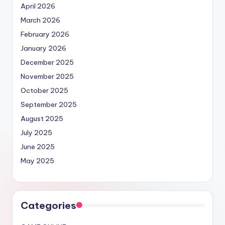
April 2026
March 2026
February 2026
January 2026
December 2025
November 2025
October 2025
September 2025
August 2025
July 2025
June 2025
May 2025
Categories