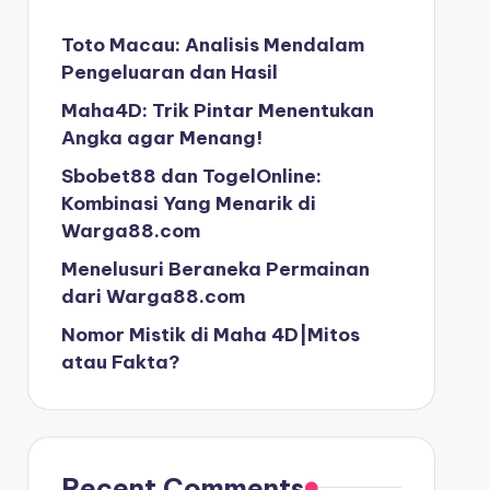
Toto Macau: Analisis Mendalam
Pengeluaran dan Hasil
Maha4D: Trik Pintar Menentukan
Angka agar Menang!
Sbobet88 dan TogelOnline:
Kombinasi Yang Menarik di
Warga88.com
Menelusuri Beraneka Permainan
dari Warga88.com
Nomor Mistik di Maha 4D|Mitos
atau Fakta?
Recent Comments