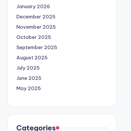
January 2026
December 2025
November 2025
October 2025
September 2025
August 2025
July 2025
June 2025
May 2025
Categories