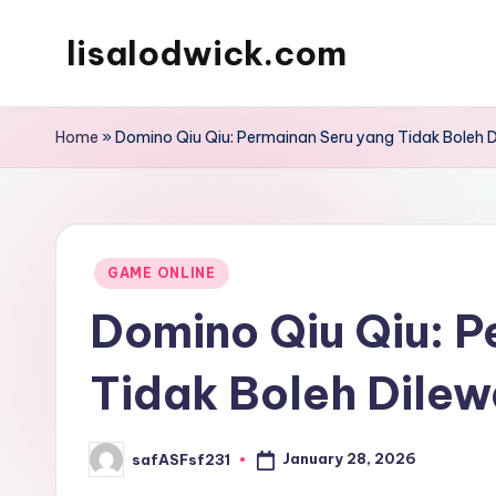
lisalodwick.com
Skip
to
content
Home
»
Domino Qiu Qiu: Permainan Seru yang Tidak Boleh 
Posted
GAME ONLINE
in
Domino Qiu Qiu: P
Tidak Boleh Dile
January 28, 2026
safASFsf231
Posted
by