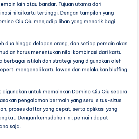
main lain atau bandar. Tujuan utama dari
si nilai kartu tertinggi. Dengan tampilan yang
mino Qiu Qiu menjadi pilihan yang menarik bagi
h dua hingga delapan orang, dan setiap pemain akan
ian harus menentukan nilai kombinasi dari kartu
ga berbagai istilah dan strategi yang digunakan oleh
perti mengenali kartu lawan dan melakukan bluffing
k digunakan untuk memainkan Domino Qiu Qiu secara
asakan pengalaman bermain yang seru, situs-situs
ah, proses daftar yang cepat, serta aplikasi yang
ngkat. Dengan kemudahan ini, pemain dapat
ana saja.