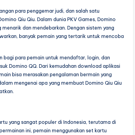
langan para penggemar judi, dan salah satu
h Domino Qiu Qiu. Dalam dunia PKV Games, Domino
 menarik dan mendebarkan. Dengan sistem yang
tawarkan, banyak pemain yang tertarik untuk mencoba
bagi para pemain untuk mendaftar, login, dan
suk Domino QQ. Dari kemudahan download aplikasi
 pemain bisa merasakan pengalaman bermain yang
ih dalam mengenai apa yang membuat Domino Qiu Qiu
atkan.
rtu yang sangat populer di Indonesia, terutama di
 permainan ini, pemain menggunakan set kartu