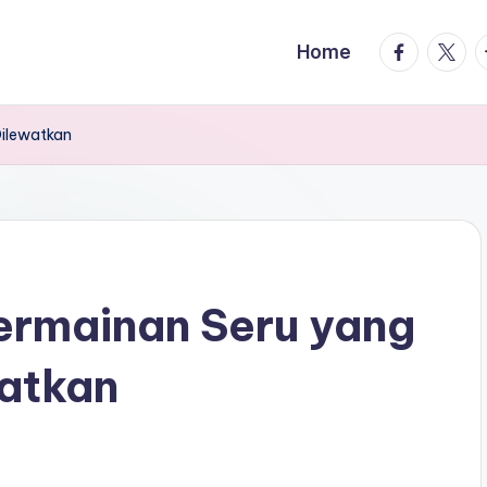
facebook.
twitte
t
Home
Dilewatkan
ermainan Seru yang
watkan