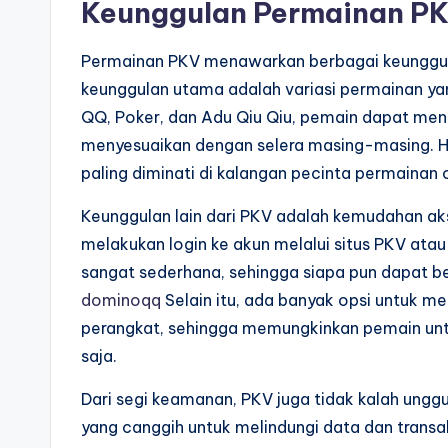
Keunggulan Permainan P
Permainan PKV menawarkan berbagai keunggula
keunggulan utama adalah variasi permainan yan
QQ, Poker, dan Adu Qiu Qiu, pemain dapat m
menyesuaikan dengan selera masing-masing. H
paling diminati di kalangan pecinta permainan o
Keunggulan lain dari PKV adalah kemudahan a
melakukan login ke akun melalui situs PKV ata
sangat sederhana, sehingga siapa pun dapat be
dominoqq
Selain itu, ada banyak opsi untuk 
perangkat, sehingga memungkinkan pemain unt
saja.
Dari segi keamanan, PKV juga tidak kalah un
yang canggih untuk melindungi data dan trans