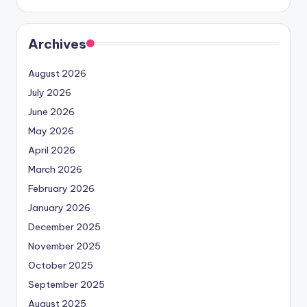
Archives
August 2026
July 2026
June 2026
May 2026
April 2026
March 2026
February 2026
January 2026
December 2025
November 2025
October 2025
September 2025
August 2025