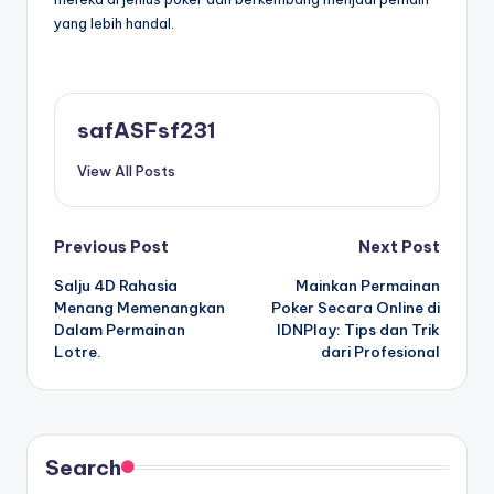
yang lebih handal.
safASFsf231
View All Posts
Post
Previous Post
Next Post
Salju 4D Rahasia
Mainkan Permainan
navigation
Menang Memenangkan
Poker Secara Online di
Dalam Permainan
IDNPlay: Tips dan Trik
Lotre.
dari Profesional
Search