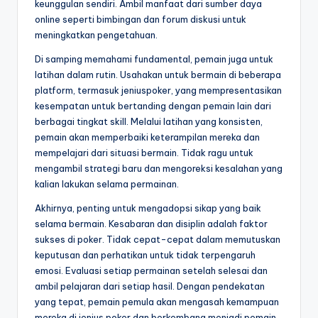
keunggulan sendiri. Ambil manfaat dari sumber daya
online seperti bimbingan dan forum diskusi untuk
meningkatkan pengetahuan.
Di samping memahami fundamental, pemain juga untuk
latihan dalam rutin. Usahakan untuk bermain di beberapa
platform, termasuk jeniuspoker, yang mempresentasikan
kesempatan untuk bertanding dengan pemain lain dari
berbagai tingkat skill. Melalui latihan yang konsisten,
pemain akan memperbaiki keterampilan mereka dan
mempelajari dari situasi bermain. Tidak ragu untuk
mengambil strategi baru dan mengoreksi kesalahan yang
kalian lakukan selama permainan.
Akhirnya, penting untuk mengadopsi sikap yang baik
selama bermain. Kesabaran dan disiplin adalah faktor
sukses di poker. Tidak cepat-cepat dalam memutuskan
keputusan dan perhatikan untuk tidak terpengaruh
emosi. Evaluasi setiap permainan setelah selesai dan
ambil pelajaran dari setiap hasil. Dengan pendekatan
yang tepat, pemain pemula akan mengasah kemampuan
mereka di jenius poker dan berkembang menjadi pemain