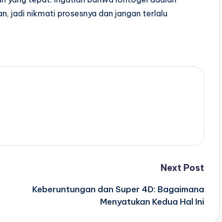
 jadi nikmati prosesnya dan jangan terlalu
Next Post
Keberuntungan dan Super 4D: Bagaimana
Menyatukan Kedua Hal Ini