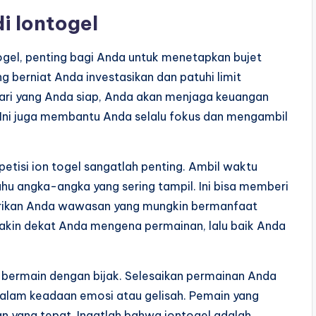
i Iontogel
ogel, penting bagi Anda untuk menetapkan bujet
 berniat Anda investasikan dan patuhi limit
dari yang Anda siap, Anda akan menjaga keuangan
u. Ini juga membantu Anda selalu fokus dan mengambil
etisi ion togel sangatlah penting. Ambil waktu
ahu angka-angka yang sering tampil. Ini bisa memberi
erikan Anda wawasan yang mungkin bermanfaat
akin dekat Anda mengena permainan, lalu baik Anda
a bermain dengan bijak. Selesaikan permainan Anda
dalam keadaan emosi atau gelisah. Pemain yang
yang tepat. Ingatlah bahwa iontogel adalah