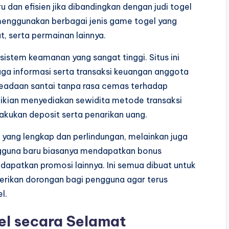
 dan efisien jika dibandingkan dengan judi togel
 menggunakan berbagai jenis game togel yang
t, serta permainan lainnya.
 sistem keamanan yang sangat tinggi. Situs ini
ga informasi serta transaksi keuangan anggota
keadaan santai tanpa rasa cemas terhadap
mikian menyediakan sewidita metode transaksi
ukan deposit serta penarikan uang.
ang lengkap dan perlindungan, melainkan juga
ngguna baru biasanya mendapatkan bonus
apatkan promosi lainnya. Ini semua dibuat untuk
rikan dorongan bagi pengguna agar terus
l.
el secara Selamat