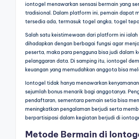
iontogel menawarkan sensasi bermain yang seru
tradisional. Dalam platform ini, pemain dapat
tersedia ada, termasuk togel angka, togel tepa
Salah satu keistimewaan dari platform ini ialah
dihadapkan dengan berbagai fungsi agar menja
peserta, maka para pengguna bisa judi dalam 
pelanggaran data. Di samping itu, iontogel de
keuangan yang memudahkan anggota bisa melak
Iontogel tidak hanya menawarkan kenyamanan y
sejumlah bonus menarik bagi anggotanya. Pe
pendaftaran, sementara pemain setia bisa mend
meningkatkan pengalaman berjudi serta membe
berpartisipasi dalam kegiatan berjudi di iontoge
Metode Bermain di Iontog