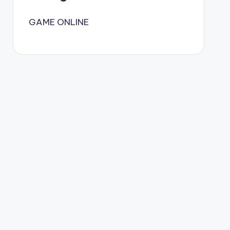
GAME ONLINE