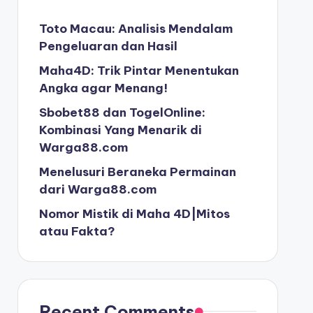
Toto Macau: Analisis Mendalam
Pengeluaran dan Hasil
Maha4D: Trik Pintar Menentukan
Angka agar Menang!
Sbobet88 dan TogelOnline:
Kombinasi Yang Menarik di
Warga88.com
Menelusuri Beraneka Permainan
dari Warga88.com
Nomor Mistik di Maha 4D|Mitos
atau Fakta?
Recent Comments