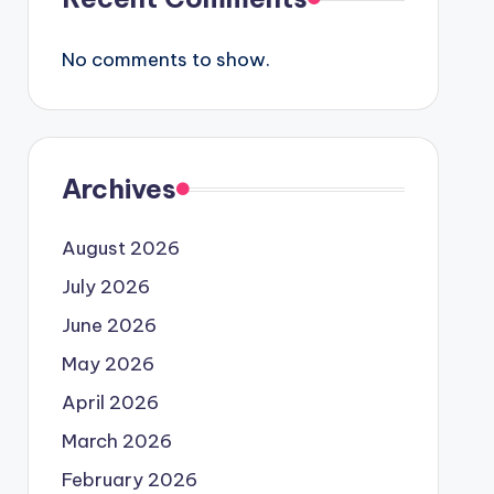
No comments to show.
Archives
August 2026
July 2026
June 2026
May 2026
April 2026
March 2026
February 2026