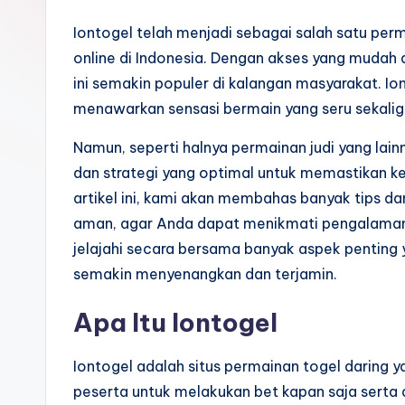
Iontogel telah menjadi sebagai salah satu perm
online di Indonesia. Dengan akses yang mudah 
ini semakin populer di kalangan masyarakat. Ion
menawarkan sensasi bermain yang seru sekali
Namun, seperti halnya permainan judi yang la
dan strategi yang optimal untuk memastikan 
artikel ini, kami akan membahas banyak tips d
aman, agar Anda dapat menikmati pengalaman 
jelajahi secara bersama banyak aspek penting 
semakin menyenangkan dan terjamin.
Apa Itu Iontogel
Iontogel adalah situs permainan togel darin
peserta untuk melakukan bet kapan saja serta d