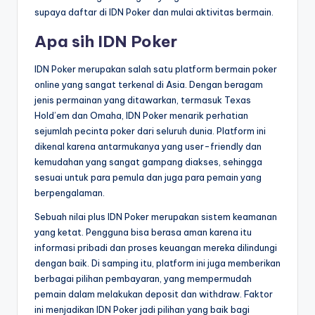
supaya daftar di IDN Poker dan mulai aktivitas bermain.
Apa sih IDN Poker
IDN Poker merupakan salah satu platform bermain poker
online yang sangat terkenal di Asia. Dengan beragam
jenis permainan yang ditawarkan, termasuk Texas
Hold’em dan Omaha, IDN Poker menarik perhatian
sejumlah pecinta poker dari seluruh dunia. Platform ini
dikenal karena antarmukanya yang user-friendly dan
kemudahan yang sangat gampang diakses, sehingga
sesuai untuk para pemula dan juga para pemain yang
berpengalaman.
Sebuah nilai plus IDN Poker merupakan sistem keamanan
yang ketat. Pengguna bisa berasa aman karena itu
informasi pribadi dan proses keuangan mereka dilindungi
dengan baik. Di samping itu, platform ini juga memberikan
berbagai pilihan pembayaran, yang mempermudah
pemain dalam melakukan deposit dan withdraw. Faktor
ini menjadikan IDN Poker jadi pilihan yang baik bagi