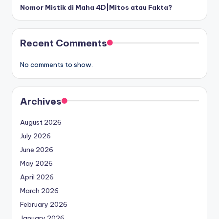
Nomor Mistik di Maha 4D|Mitos atau Fakta?
Recent Comments
No comments to show.
Archives
August 2026
July 2026
June 2026
May 2026
April 2026
March 2026
February 2026
January 2026