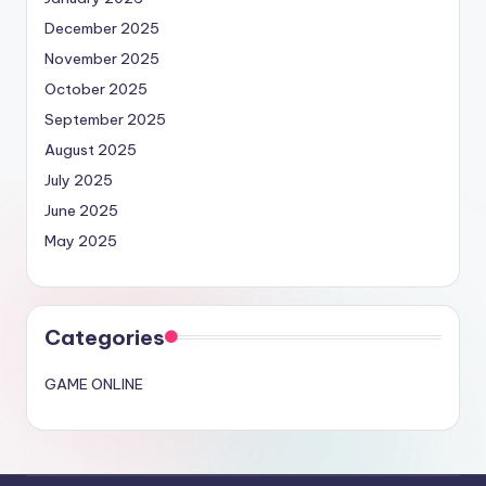
December 2025
November 2025
October 2025
September 2025
August 2025
July 2025
June 2025
May 2025
Categories
GAME ONLINE