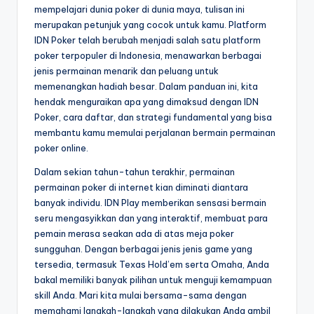
mempelajari dunia poker di dunia maya, tulisan ini
merupakan petunjuk yang cocok untuk kamu. Platform
IDN Poker telah berubah menjadi salah satu platform
poker terpopuler di Indonesia, menawarkan berbagai
jenis permainan menarik dan peluang untuk
memenangkan hadiah besar. Dalam panduan ini, kita
hendak menguraikan apa yang dimaksud dengan IDN
Poker, cara daftar, dan strategi fundamental yang bisa
membantu kamu memulai perjalanan bermain permainan
poker online.
Dalam sekian tahun-tahun terakhir, permainan
permainan poker di internet kian diminati diantara
banyak individu. IDN Play memberikan sensasi bermain
seru mengasyikkan dan yang interaktif, membuat para
pemain merasa seakan ada di atas meja poker
sungguhan. Dengan berbagai jenis jenis game yang
tersedia, termasuk Texas Hold’em serta Omaha, Anda
bakal memiliki banyak pilihan untuk menguji kemampuan
skill Anda. Mari kita mulai bersama-sama dengan
memahami langkah-langkah yang dilakukan Anda ambil