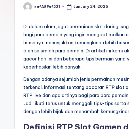
January 24, 2026
safASFsf231
Posted
by
Di dalam alam jagat permainan slot daring, un
bagi para pemain yang ingin mengoptimalkan ek
biasanya menunjukkan kemungkinan lebih besar a
oleh sejumlah para pemain. Di artikel ini kami
gacor hari ini dan beberapa tips bermain yang
keberhasilan lebih banyak.
Dengan adanya sejumlah jenis permainan mesin
terkenal, informasi tentang bocoran RTP slot 
RTP live dan apa artinya bagi para para pemain
Jadi, ikuti terus untuk menggali tips-tips ser
dengan lebih bijak dan menambah kemungkina
Definisi RTP Slot Gamen 