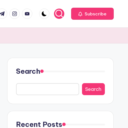
com
r.com
.me
instagram.com
youtube.com
Subscribe
Search
Search
Recent Posts