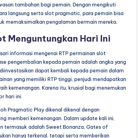
wasan tambahan bagi pemain. Dengan mengikuti
ra langsung serta slot pragmatic, para pemain bisa
ntuk memaksimalkan pengalaman bermain mereka.
lot Menguntungkan Hari Ini
asari informasi mengenai RTP permainan slot
tase pengembalian kepada pemain adalah angka yang
diinvestasikan dapat kembali kepada pemain dalam
inan yang memiliki RTP tinggi, penjudi mendapatkan
raih kemenangan. Karena itu, krusial bagi menemukan
 hari ini.
oh Pragmatic Play dikenal dikenal dengan
ing memberi kemenangan. Dalam update kali ini,
an termasuk adalah Sweet Bonanza, Gates of
bukan hanya terkenal, tetapi serta memberikan