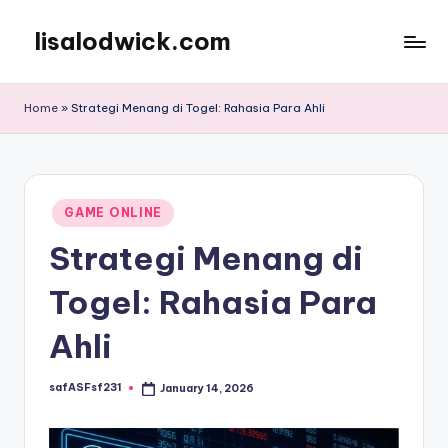
lisalodwick.com
Skip
to
content
Home
»
Strategi Menang di Togel: Rahasia Para Ahli
Posted
GAME ONLINE
in
Strategi Menang di
Togel: Rahasia Para
Ahli
safASFsf231
January 14, 2026
Posted
by