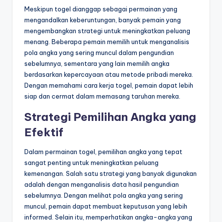
Meskipun togel dianggap sebagai permainan yang
mengandalkan keberuntungan, banyak pemain yang
mengembangkan strategi untuk meningkatkan peluang
menang. Beberapa pemain memilih untuk menganalisis
pola angka yang sering muncul dalam pengundian
sebelumnya, sementara yang lain memilih angka
berdasarkan kepercayaan atau metode pribadi mereka.
Dengan memahami cara kerja togel, pemain dapat lebih
siap dan cermat dalam memasang taruhan mereka.
Strategi Pemilihan Angka yang
Efektif
Dalam permainan togel, pemilihan angka yang tepat
sangat penting untuk meningkatkan peluang
kemenangan. Salah satu strategi yang banyak digunakan
adalah dengan menganalisis data hasil pengundian
sebelumnya. Dengan melihat pola angka yang sering
muncul, pemain dapat membuat keputusan yang lebih
informed. Selain itu, memperhatikan angka-angka yang