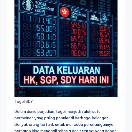
Togel SDY
Dalam dunia perjudian, togel menjadi salah satu
permainan yang paling populer di berbagai kalangan.
Banyak orang tertarik untuk mencoba peruntungannya,
berharap bisa menggali rahasia dan strategi yang dapat