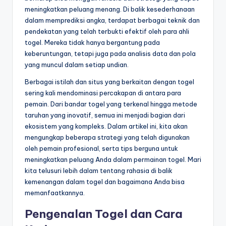
meningkatkan peluang menang. Di balik kesederhanaan
dalam memprediksi angka, terdapat berbagai teknik dan
pendekatan yang telah terbukti efektif oleh para ahli
togel. Mereka tidak hanya bergantung pada
keberuntungan, tetapi juga pada analisis data dan pola
yang muncul dalam setiap undian.
Berbagai istilah dan situs yang berkaitan dengan togel
sering kali mendominasi percakapan di antara para
pemain. Dari bandar togel yang terkenal hingga metode
taruhan yang inovatif, semua ini menjadi bagian dari
ekosistem yang kompleks. Dalam artikel ini, kita akan
mengungkap beberapa strategi yang telah digunakan
oleh pemain profesional, serta tips berguna untuk
meningkatkan peluang Anda dalam permainan togel. Mari
kita telusuri lebih dalam tentang rahasia di balik
kemenangan dalam togel dan bagaimana Anda bisa
memanfaatkannya.
Pengenalan Togel dan Cara