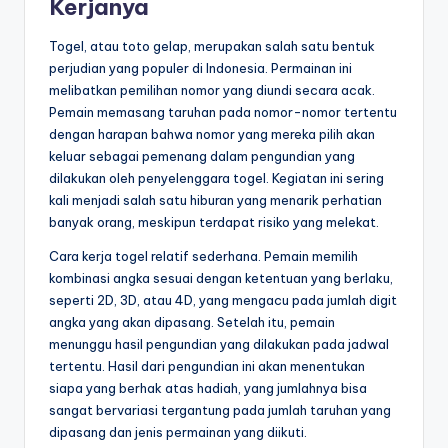
Kerjanya
Togel, atau toto gelap, merupakan salah satu bentuk
perjudian yang populer di Indonesia. Permainan ini
melibatkan pemilihan nomor yang diundi secara acak.
Pemain memasang taruhan pada nomor-nomor tertentu
dengan harapan bahwa nomor yang mereka pilih akan
keluar sebagai pemenang dalam pengundian yang
dilakukan oleh penyelenggara togel. Kegiatan ini sering
kali menjadi salah satu hiburan yang menarik perhatian
banyak orang, meskipun terdapat risiko yang melekat.
Cara kerja togel relatif sederhana. Pemain memilih
kombinasi angka sesuai dengan ketentuan yang berlaku,
seperti 2D, 3D, atau 4D, yang mengacu pada jumlah digit
angka yang akan dipasang. Setelah itu, pemain
menunggu hasil pengundian yang dilakukan pada jadwal
tertentu. Hasil dari pengundian ini akan menentukan
siapa yang berhak atas hadiah, yang jumlahnya bisa
sangat bervariasi tergantung pada jumlah taruhan yang
dipasang dan jenis permainan yang diikuti.