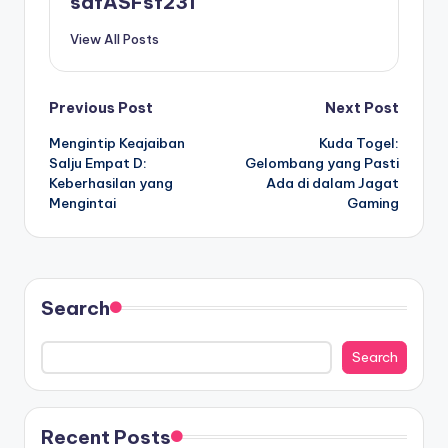
safASFsf231
View All Posts
Post
Previous Post
Next Post
Mengintip Keajaiban
Kuda Togel:
navigation
Salju Empat D:
Gelombang yang Pasti
Keberhasilan yang
Ada di dalam Jagat
Mengintai
Gaming
Search
Search
Recent Posts