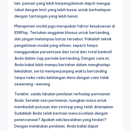
lain, pemain yang lebih berpengalaman dapat menguji
tabel dengan limit yang lebih besar untuk berhadapan
dengan tantangan yang lebih besar.
Manajemen modal juga merupakan faktor kesuksesan di
IDNPlay. Tentukan anggaran khusus untuk bertanding,
dan jangan melampaui batas tersebut. Pakailah teknik
pengelolaan modal yang efisien, seperti hanya
menggunakan persentase dari total dari total bankroll
Anda dalam tiap periode bertanding. Dengan cara ini,
Anda bakal lebih mampu bertahan dalam menghadapi
kekalahan, serta memperpanjang waktu bertanding
tanpa risiko risiko kehilangan dana dengan cara tidak
sewenang-wenang.
Terakhir, selalu lakukan penilaian terhadap permainan
Anda. Setelah sesi permainan, luangkan masa untuk
membedah putusan dan strategi yang telah diterapkan.
Sudahkah Anda telah bermain mencocokkan dengan
perencanaan? Apakah ada kesalahan yang hindari?
Dengan melakukan penilaian, Anda bakal dapat