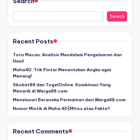
Search
Search
Recent Posts
Toto Macau: Analisis Mendalam Pengeluaran dan
Hasil
Maha4D: Trik Pintar Menentukan Angka agar
Menang!
Sbobet88 dan TogelOnline: Kombinasi Yang
Menarik di Warga88.com
Menelusuri Beraneka Permainan dari Warga88.com
Nomor Mistik di Maha 4D|Mitos atau Fakta?
Recent Comments