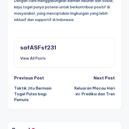
Dengan cara menggabungkan elemen hiburan dan sosial,
kayu togel punya potensi untuk berkontribusi positif di
masyarakat, yang menciptakan lingkungan yang lebih
inklusif dan supportif di Indonesia.
safASFsf231
View All Posts
Post
Previous Post
Next Post
Taktik Jitu Bermain
Keluaran Macau Hari
navigation
Togel Pulsa bagi
ini: Prediksi dan Tren
Pemula