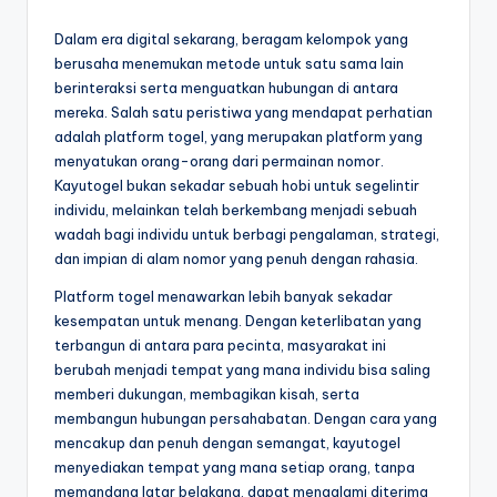
by
Dalam era digital sekarang, beragam kelompok yang
berusaha menemukan metode untuk satu sama lain
berinteraksi serta menguatkan hubungan di antara
mereka. Salah satu peristiwa yang mendapat perhatian
adalah platform togel, yang merupakan platform yang
menyatukan orang-orang dari permainan nomor.
Kayutogel bukan sekadar sebuah hobi untuk segelintir
individu, melainkan telah berkembang menjadi sebuah
wadah bagi individu untuk berbagi pengalaman, strategi,
dan impian di alam nomor yang penuh dengan rahasia.
Platform togel menawarkan lebih banyak sekadar
kesempatan untuk menang. Dengan keterlibatan yang
terbangun di antara para pecinta, masyarakat ini
berubah menjadi tempat yang mana individu bisa saling
memberi dukungan, membagikan kisah, serta
membangun hubungan persahabatan. Dengan cara yang
mencakup dan penuh dengan semangat, kayutogel
menyediakan tempat yang mana setiap orang, tanpa
memandang latar belakang, dapat mengalami diterima