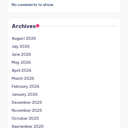
No comments to show.
Archives
August 2026
July 2026
June 2026
May 2026
April 2026
March 2026
February 2026
January 2026
December 2025
November 2025
October 2025
September 2025