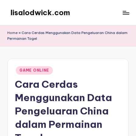
lisalodwick.com
Skip
to
content
Home
»
Cara Cerdas Menggunakan Data Pengeluaran China dalam
Permainan Togel
Posted
GAME ONLINE
in
Cara Cerdas
Menggunakan Data
Pengeluaran China
dalam Permainan