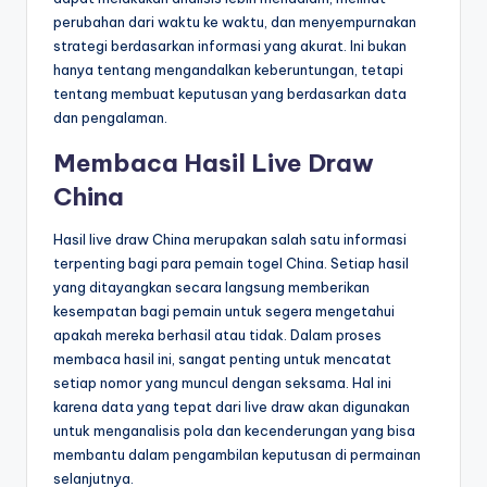
perubahan dari waktu ke waktu, dan menyempurnakan
strategi berdasarkan informasi yang akurat. Ini bukan
hanya tentang mengandalkan keberuntungan, tetapi
tentang membuat keputusan yang berdasarkan data
dan pengalaman.
Membaca Hasil Live Draw
China
Hasil live draw China merupakan salah satu informasi
terpenting bagi para pemain togel China. Setiap hasil
yang ditayangkan secara langsung memberikan
kesempatan bagi pemain untuk segera mengetahui
apakah mereka berhasil atau tidak. Dalam proses
membaca hasil ini, sangat penting untuk mencatat
setiap nomor yang muncul dengan seksama. Hal ini
karena data yang tepat dari live draw akan digunakan
untuk menganalisis pola dan kecenderungan yang bisa
membantu dalam pengambilan keputusan di permainan
selanjutnya.