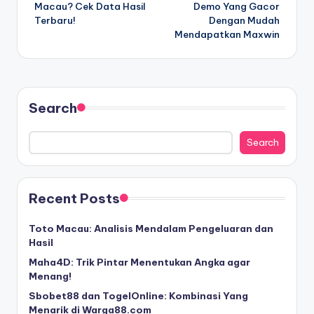
navigation
Macau? Cek Data Hasil
Demo Yang Gacor
Terbaru!
Dengan Mudah
Mendapatkan Maxwin
Search
Search
Recent Posts
Toto Macau: Analisis Mendalam Pengeluaran dan
Hasil
Maha4D: Trik Pintar Menentukan Angka agar
Menang!
Sbobet88 dan TogelOnline: Kombinasi Yang
Menarik di Warga88.com