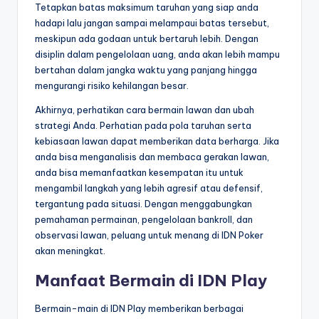
Tetapkan batas maksimum taruhan yang siap anda
hadapi lalu jangan sampai melampaui batas tersebut,
meskipun ada godaan untuk bertaruh lebih. Dengan
disiplin dalam pengelolaan uang, anda akan lebih mampu
bertahan dalam jangka waktu yang panjang hingga
mengurangi risiko kehilangan besar.
Akhirnya, perhatikan cara bermain lawan dan ubah
strategi Anda. Perhatian pada pola taruhan serta
kebiasaan lawan dapat memberikan data berharga. Jika
anda bisa menganalisis dan membaca gerakan lawan,
anda bisa memanfaatkan kesempatan itu untuk
mengambil langkah yang lebih agresif atau defensif,
tergantung pada situasi. Dengan menggabungkan
pemahaman permainan, pengelolaan bankroll, dan
observasi lawan, peluang untuk menang di IDN Poker
akan meningkat.
Manfaat Bermain di IDN Play
Bermain-main di IDN Play memberikan berbagai