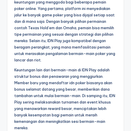
keuntungan yang menggoda bagi beberapa pemain
poker online. Yang pertama, platform ini menyediakan
jalur ke banyak game poker yang bisa dijajal setiap saat
dan di mana saja. Dengan banyak pilihan permainan
contoh Texas Hold’em dan Omaha, pemain bisa memilih
tipe permainan yang sesuai dengan strategi dan pilihan
mereka. Selain itu, IDN Play juga kompatibel dengan
beragam perangkat, yang mana memfasilitasi pemain
untuk merasakan pengalaman bermain-main poker yang
lancar dan riot.
Keuntungan lain dari bermain-main di IDN Play adalah
struktur bonus dan penawaran yang menggiurkan.
Member baru yang mendaftar idn poker biasanya akan
bonus selamat datang yang besar, memberikan dana
tambahan untuk mulai bermain-main. Di samping itu, IDN
Play sering melaksanakan turnamen dan event khusus
yang menawarkan reward besar, menciptakan lebih
banyak kesempatan bagi pemain untuk meraih
kemenangan dan meningkatkan sesi bermain-main
mereka.