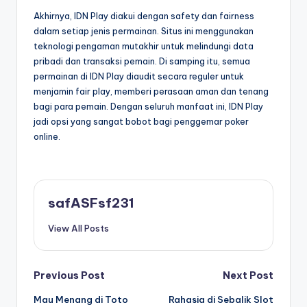
Akhirnya, IDN Play diakui dengan safety dan fairness
dalam setiap jenis permainan. Situs ini menggunakan
teknologi pengaman mutakhir untuk melindungi data
pribadi dan transaksi pemain. Di samping itu, semua
permainan di IDN Play diaudit secara reguler untuk
menjamin fair play, memberi perasaan aman dan tenang
bagi para pemain. Dengan seluruh manfaat ini, IDN Play
jadi opsi yang sangat bobot bagi penggemar poker
online.
safASFsf231
View All Posts
Post
Previous Post
Next Post
Mau Menang di Toto
Rahasia di Sebalik Slot