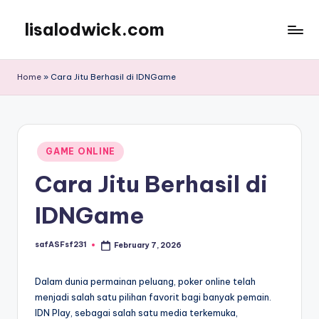
lisalodwick.com
Skip
to
content
Home
»
Cara Jitu Berhasil di IDNGame
Posted
GAME ONLINE
in
Cara Jitu Berhasil di
IDNGame
safASFsf231
February 7, 2026
Posted
by
Dalam dunia permainan peluang, poker online telah
menjadi salah satu pilihan favorit bagi banyak pemain.
IDN Play, sebagai salah satu media terkemuka,