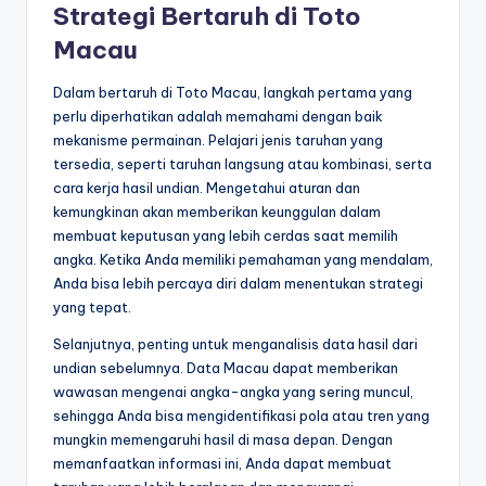
Strategi Bertaruh di Toto
Macau
Dalam bertaruh di Toto Macau, langkah pertama yang
perlu diperhatikan adalah memahami dengan baik
mekanisme permainan. Pelajari jenis taruhan yang
tersedia, seperti taruhan langsung atau kombinasi, serta
cara kerja hasil undian. Mengetahui aturan dan
kemungkinan akan memberikan keunggulan dalam
membuat keputusan yang lebih cerdas saat memilih
angka. Ketika Anda memiliki pemahaman yang mendalam,
Anda bisa lebih percaya diri dalam menentukan strategi
yang tepat.
Selanjutnya, penting untuk menganalisis data hasil dari
undian sebelumnya. Data Macau dapat memberikan
wawasan mengenai angka-angka yang sering muncul,
sehingga Anda bisa mengidentifikasi pola atau tren yang
mungkin memengaruhi hasil di masa depan. Dengan
memanfaatkan informasi ini, Anda dapat membuat