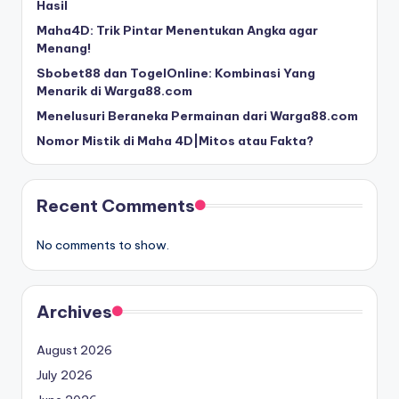
Hasil
Maha4D: Trik Pintar Menentukan Angka agar
Menang!
Sbobet88 dan TogelOnline: Kombinasi Yang
Menarik di Warga88.com
Menelusuri Beraneka Permainan dari Warga88.com
Nomor Mistik di Maha 4D|Mitos atau Fakta?
Recent Comments
No comments to show.
Archives
August 2026
July 2026