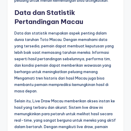
peluang untuk meraih kemenangan bisa ditingkatkan.
Data dan Statistik
Pertandingan Macau
Data dan statistik merupakan aspek penting dalam
dunia taruhan Toto Macau. Dengan memahami data
yang tersedia, pemain dapat membuat keputusan yang
lebih baik saat memasang taruhan mereka. Informasi
seperti hasil pertandingan sebelumnya, performa tim,
dan kondisi pemain dapat memberikan wawasan yang
berharga untuk meningkatkan peluang menang.
Mengamati tren historis dari hasil Macau juga bisa
membantu pemain memprediksi kemungkinan hasil di
masa depan.
Selain itu, Live Draw Macau memberikan akses instan ke
hasil yang terbaru dan akurat. Sistem live draw ini
memungkinkan para petaruh untuk melihat hasil secara
real-time, yang sangat berguna untuk mereka yang aktif
dalam bertaruh. Dengan mengikuti live draw, pemain