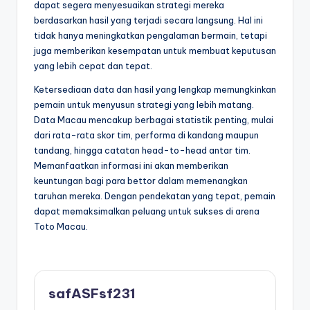
dapat segera menyesuaikan strategi mereka
berdasarkan hasil yang terjadi secara langsung. Hal ini
tidak hanya meningkatkan pengalaman bermain, tetapi
juga memberikan kesempatan untuk membuat keputusan
yang lebih cepat dan tepat.
Ketersediaan data dan hasil yang lengkap memungkinkan
pemain untuk menyusun strategi yang lebih matang.
Data Macau mencakup berbagai statistik penting, mulai
dari rata-rata skor tim, performa di kandang maupun
tandang, hingga catatan head-to-head antar tim.
Memanfaatkan informasi ini akan memberikan
keuntungan bagi para bettor dalam memenangkan
taruhan mereka. Dengan pendekatan yang tepat, pemain
dapat memaksimalkan peluang untuk sukses di arena
Toto Macau.
safASFsf231