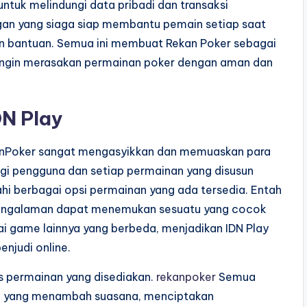
uk melindungi data pribadi dan transaksi
ggan yang siaga siap membantu pemain setiap saat
 bantuan. Semua ini membuat Rekan Poker sebagai
g ingin merasakan permainan poker dengan aman dan
DN Play
ekanPoker sangat mengasyikkan dan memuaskan para
gi pengguna dan setiap permainan yang disusun
hi berbagai opsi permainan yang ada tersedia. Entah
pengalaman dapat menemukan sesuatu yang cocok
ai game lainnya yang berbeda, menjadikan IDN Play
enjudi online.
s permainan yang disediakan.
rekanpoker
Semua
io yang menambah suasana, menciptakan