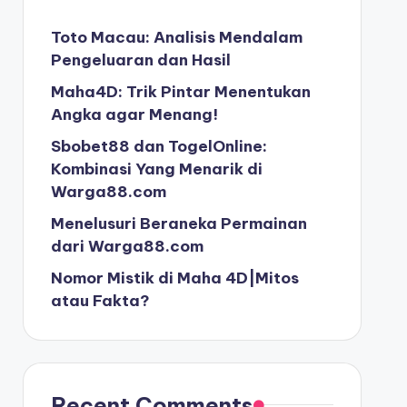
Toto Macau: Analisis Mendalam
Pengeluaran dan Hasil
Maha4D: Trik Pintar Menentukan
Angka agar Menang!
Sbobet88 dan TogelOnline:
Kombinasi Yang Menarik di
Warga88.com
Menelusuri Beraneka Permainan
dari Warga88.com
Nomor Mistik di Maha 4D|Mitos
atau Fakta?
Recent Comments