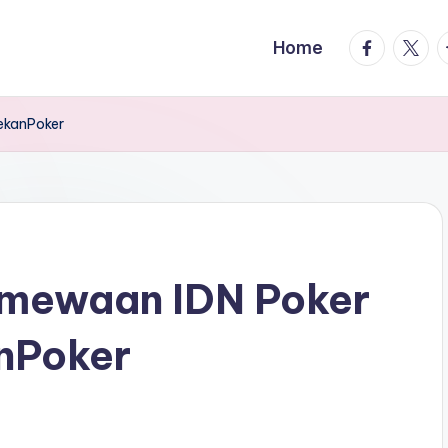
facebook.
twitte
t
Home
ekanPoker
imewaan IDN Poker
anPoker