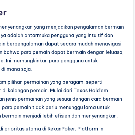
er
enyenangkan yang menjadikan pengalaman bermain
ya adalah antarmuka pengguna yang intuitif dan
ain berpengalaman dapat secara mudah menavigasi
an bahwa para pemain dapat bermain dengan leluasa,
e. Ini memungkinkan para pengguna untuk
 di mana saja.
am pilihan permainan yang beragam, seperti
i kalangan pemain. Mulai dari Texas Hold’em
n jenis permainan yang sesuai dengan cara bermain
 para pemain tidak perlu menunggu lama untuk
bermain menjadi lebih efisien dan menyenangkan.
prioritas utama di RekanPoker. Platform ini