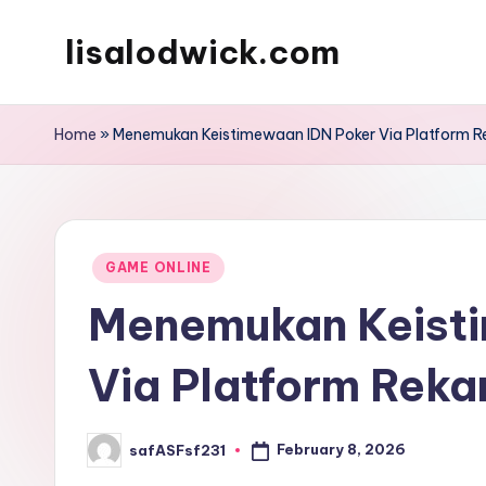
lisalodwick.com
Skip
to
content
Home
»
Menemukan Keistimewaan IDN Poker Via Platform R
Posted
GAME ONLINE
in
Menemukan Keist
Via Platform Rek
February 8, 2026
safASFsf231
Posted
by