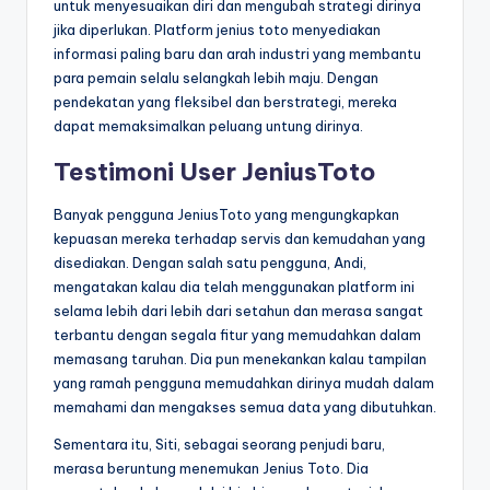
untuk menyesuaikan diri dan mengubah strategi dirinya
jika diperlukan. Platform jenius toto menyediakan
informasi paling baru dan arah industri yang membantu
para pemain selalu selangkah lebih maju. Dengan
pendekatan yang fleksibel dan berstrategi, mereka
dapat memaksimalkan peluang untung dirinya.
Testimoni User JeniusToto
Banyak pengguna JeniusToto yang mengungkapkan
kepuasan mereka terhadap servis dan kemudahan yang
disediakan. Dengan salah satu pengguna, Andi,
mengatakan kalau dia telah menggunakan platform ini
selama lebih dari lebih dari setahun dan merasa sangat
terbantu dengan segala fitur yang memudahkan dalam
memasang taruhan. Dia pun menekankan kalau tampilan
yang ramah pengguna memudahkan dirinya mudah dalam
memahami dan mengakses semua data yang dibutuhkan.
Sementara itu, Siti, sebagai seorang penjudi baru,
merasa beruntung menemukan Jenius Toto. Dia