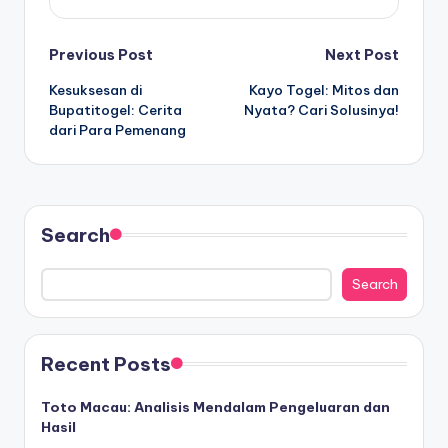
Post
Previous Post
Next Post
Kesuksesan di
Kayo Togel: Mitos dan
navigation
Bupatitogel: Cerita
Nyata? Cari Solusinya!
dari Para Pemenang
Search
Search
Recent Posts
Toto Macau: Analisis Mendalam Pengeluaran dan
Hasil