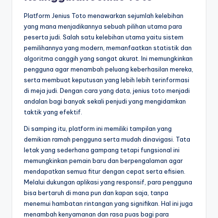
Platform Jenius Toto menawarkan sejumlah kelebihan
yang mana menjadikannya sebuah pilihan utama para
peserta judi. Salah satu kelebihan utama yaitu sistem
pemilihannya yang modern, memanfaatkan statistik dan
algoritma canggih yang sangat akurat. Ini memungkinkan
pengguna agar menambah peluang keberhasilan mereka,
serta membuat keputusan yang lebih lebih terinformasi
di meja judi. Dengan cara yang data, jenius toto menjadi
andalan bagi banyak sekali penjudi yang mengidamkan
taktik yang efektif.
Di samping itu, platform ini memiliki tampilan yang
demikian ramah pengguna serta mudah dinavigasi. Tata
letak yang sederhana gampang tetapi fungsional ini
memungkinkan pemain baru dan berpengalaman agar
mendapatkan semua fitur dengan cepat serta efisien.
Melalui dukungan aplikasi yang responsif, para pengguna
bisa bertaruh di mana pun dan kapan saja, tanpa
menemui hambatan rintangan yang signifikan. Hal ini juga
menambah kenyamanan dan rasa puas bagi para