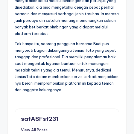
menyatakan kalau melalui bimbingan dan petunjuk yang
disediakan, dia bisa mengetahui dengan cepat perihal
bermain dan menyusuri berbagai jenis taruhan. Ia merasa
jauh percaya diri setelah menang memenangkan sekian
banyak bet berkat bimbingan yang didapat melalui
platform tersebut.
Tak hanya itu, seorang pengguna bernama Budi pun
menyoroti bagian dukungannya Jenius Toto yang cepat
tanggap dan profesional. Dia memiliki pengalaman baik
saat mengontak layanan bantuan untuk menangani
masalah teknis yang dia temui. Menurutnya, dedikasi
JeniusToto dalam memberikan servis terbaik menjadikan
nya berani mempromosikan platform ini kepada teman
dan anggota keluarganya.
safASFsf231
View All Posts