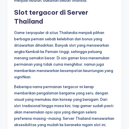
menjadi hiburan, bukanlah beban finansial.
Slot tergacor di Server
Thailand
Game terpopuler di situs Thailandia menjadi pilihan
berbagai pemain sebab kelebihan dan bonus yang
ditawarkan dihadirkan. Banyak slot yang menawarkan
angka Kembali ke Pemain tinggi, sehingga peluang
menang semakin besar. Di sini gamer bisa menemukan
permainan yang tidak cuma menghibur, namun juga
memberikan menawarkan kesempatan keuntungan yang
signifikan.
Beberapa nama permainan tergacor ini kerap
memberikan pengalaman bergame yang seru, dengan
visual yang memukau dan konsep yang beragam. Dari
slot tradisional hingga masa kini, tiap gamer sudah pasti
akan menemukan opsi opsi yang dengan selera
preferensi masing-masing. Server Thailand menawarkan
aksesibilitas yang mudah ke beraneka ragam slot ini,