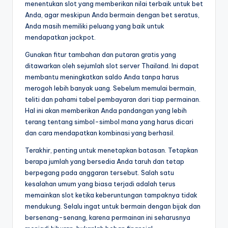
menentukan slot yang memberikan nilai terbaik untuk bet
Anda, agar meskipun Anda bermain dengan bet seratus,
Anda masih memiliki peluang yang baik untuk
mendapatkan jackpot.
Gunakan fitur tambahan dan putaran gratis yang
ditawarkan oleh sejumlah slot server Thailand. Ini dapat
membantu meningkatkan saldo Anda tanpa harus
merogoh lebih banyak uang. Sebelum memulai bermain,
teliti dan pahami tabel pembayaran dari tiap permainan.
Hal ini akan memberikan Anda pandangan yang lebih
terang tentang simbol-simbol mana yang harus dicari
dan cara mendapatkan kombinasi yang berhasil.
Terakhir, penting untuk menetapkan batasan. Tetapkan
berapa jumlah yang bersedia Anda taruh dan tetap
berpegang pada anggaran tersebut. Salah satu
kesalahan umum yang biasa terjadi adalah terus
memainkan slot ketika keberuntungan tampaknya tidak
mendukung. Selalu ingat untuk bermain dengan bijak dan
bersenang-senang, karena permainan ini seharusnya