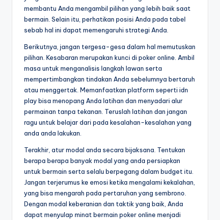
membantu Anda mengambil pilihan yang lebih baik saat
bermain. Selain itu, perhatikan posisi Anda pada tabel
sebab hal ini dapat memengaruhi strategi Anda.
Berikutnya, jangan tergesa-gesa dalam hal memutuskan
pilihan. Kesabaran merupakan kunci di poker online. Ambil
masa untuk menganalisis langkah lawan serta
mempertimbangkan tindakan Anda sebelumnya bertaruh
atau menggertak. Memanfaatkan platform seperti idn
play bisa menopang Anda latihan dan menyadari alur
permainan tanpa tekanan. Teruslah latihan dan jangan
ragu untuk belajar dari pada kesalahan-kesalahan yang
anda anda lakukan.
Terakhir, atur modal anda secara bijaksana. Tentukan
berapa berapa banyak modal yang anda persiapkan
untuk bermain serta selalu berpegang dalam budget itu.
Jangan terjerumus ke emosi ketika mengalami kekalahan,
yang bisa mengarah pada pertaruhan yang sembrono.
Dengan modal keberanian dan taktik yang baik, Anda
dapat menyulap minat bermain poker online menjadi